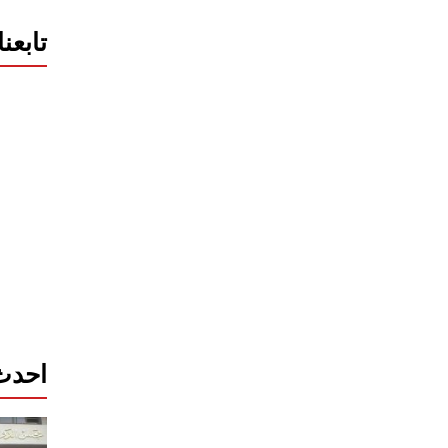
تابعن
احدث 