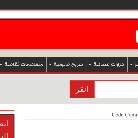
ر
قرارات قضائية
شروح قانونية
مساهمات ثقافية
انقر
Code Comm
انض
الب