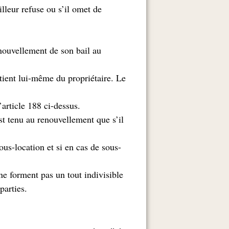
illeur refuse ou s’il omet de
nouvellement de son bail au
 tient lui-même du propriétaire. Le
.appelé à concourir à l’acte, comme il est prévu à l’article 188 ci-dessus
est tenu au renouvellement que s’il
us-location et si en cas de sous-
l ne forment pas un tout indivisible
.matériellement ou dans la commune intention des parties