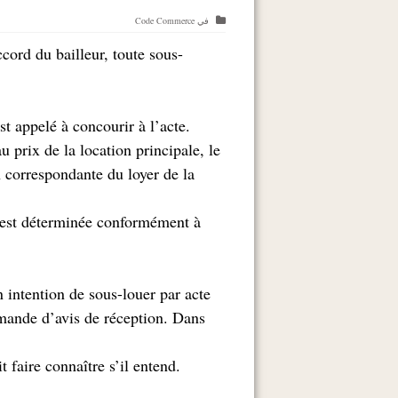
في
Code Commerce
ccord du bailleur, toute sous-
.En cas de sous-location autorisée, le propriétaire est appelé à concourir à l’acte
u prix de la location principale, le
n correspondante du loyer de la
s, est déterminée conformément à
n intention de sous-louer par acte
mande d’avis de réception. Dans
it faire connaître s’il entend