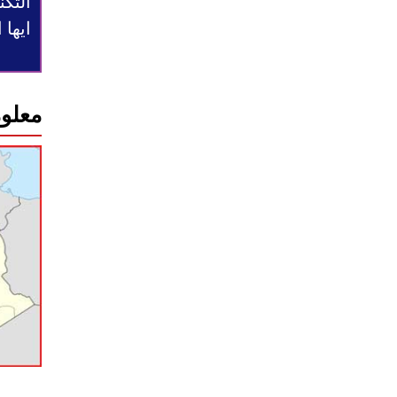
التكن
ايها
معلوم