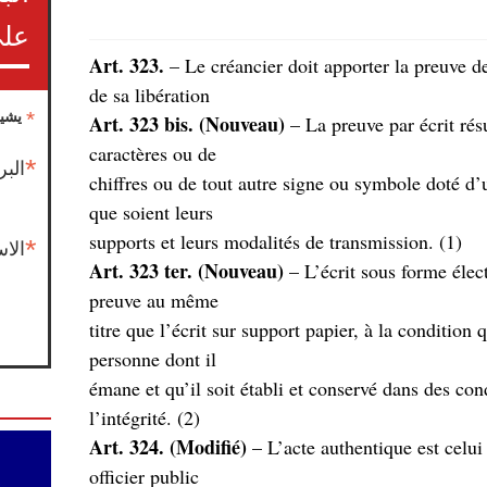
على
Art. 323.
– Le créancier doit apporter la preuve de 
de sa libération
*
يشير
Art. 323 bis. (Nouveau)
– La preuve par écrit résu
caractères ou de
*
البر
chiffres ou de tout autre signe ou symbole doté d’un
que soient leurs
(supports et leurs modalités de transmission. (1
*
الا
Art. 323 ter. (Nouveau)
– L’écrit sous forme élec
preuve au même
titre que l’écrit sur support papier, à la condition 
personne dont il
émane et qu’il soit établi et conservé dans des con
l’intégrité. (2)
Art. 324. (Modifié)
– L’acte authentique est celui
officier public