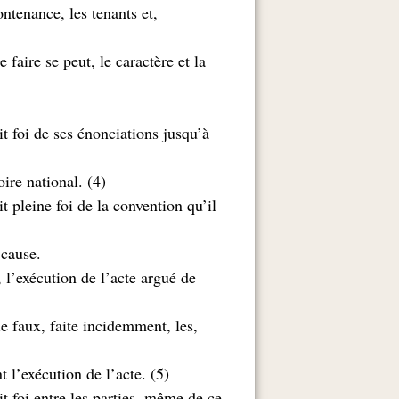
contenance, les tenants et
 faire se peut, le caractère et la
t foi de ses énonciations jusqu’à
(faux ; il est exécutoire sur toute l’étendue du territoire national. (4
t pleine foi de la convention qu’il
.les parties contractantes et leurs héritiers et ayants cause
 l’exécution de l’acte argué de
de faux, faite incidemment, les
(suivant les circonstances, suspendre provisoirement l’exécution de l’acte. (5
t foi entre les parties, même de ce