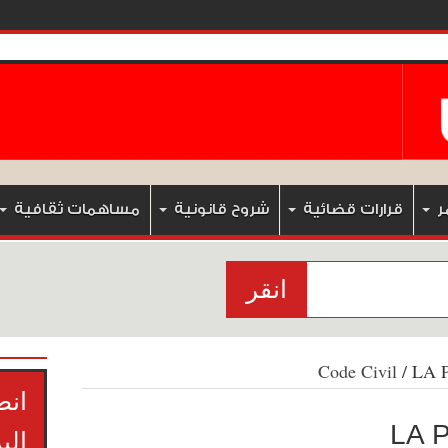
ر
قرارات قضائية
شروح قانونية
مساهمات ثقافية
انقر
Code Civil
/
LA 
انض
LA 
الب