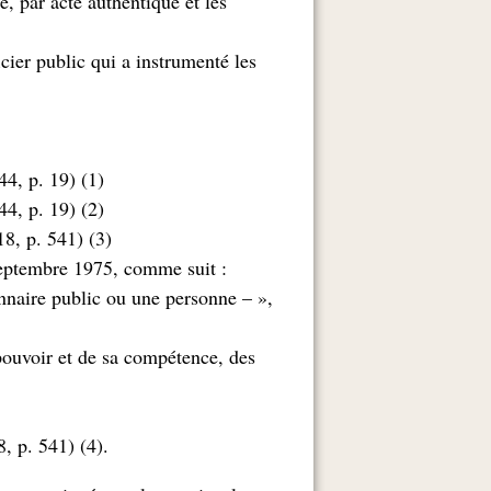
é, par acte authentique et les
icier public qui a instrumenté les
(1) Ajouté par la loi n° 05-10 du 20 juin 2005 (JO n° 44, p. 19)
(2) Ajouté par la loi n° 05-10 du 20 juin 2005 (JO n° 44, p. 19)
(3) Modifié par la loi n° 88-14 du 3 mai 1988 (JO n° 18, p. 541)
: Rédigé en vertu de l’ordonnance n° 75-58 du 26 septembre 1975, comme suit
tionnaire public ou une personne
 pouvoir et de sa compétence, des
.(4) Ajouté par la loi n° 88-14 du 3 mai 1988 (JO n° 18, p. 541)