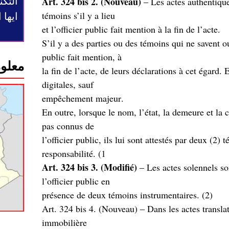
التكن
Art. 324 bis 2. (Nouveau)
– Les actes authentiques
témoins s’il y a lieu
ايها
.et l’officier public fait mention à la fin de l’acte
S’il y a des parties ou des témoins qui ne savent ou
public fait mention, à
معلوم
la fin de l’acte, de leurs déclarations à cet égard.
digitales, sauf
.empêchement majeur
En outre, lorsque le nom, l’état, la demeure et la c
pas connus de
.(l’officier public, ils lui sont attestés par deux (2
responsabilité. (1
Art. 324 bis 3. (Modifié)
– Les actes solennels son
l’officier public en
(présence de deux témoins instrumentaires. (2
,Art. 324 bis 4. (Nouveau) – Dans les actes translat
immobilière