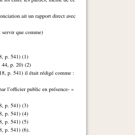
nciation ait un rapport direct avec
nt servir que comme
(1) Ajouté par la loi n° 88-14 du 3 mai 1988 (JO n° 18, p. 541)
(2) Modifié par la loi n° 05-10 du 20 juin 2005 (JO n° 44, p. 20)
18, p. 541) il était rédigé comme
 par l’officier public en présence
(3) Ajouté par la loi n° 88-14 du 3 mai 1988 (JO n° 18, p. 541)
(4) Ajouté par la loi n° 88-14 du 3 mai 1988 (JO n° 18, p. 541)
(5) Ajouté par la loi n° 88-14 du 3 mai 1988 (JO n° 18, p. 541)
.(6) Ajouté par la loi n° 88-14 du 3 mai 1988 (JO n° 18, p. 541)