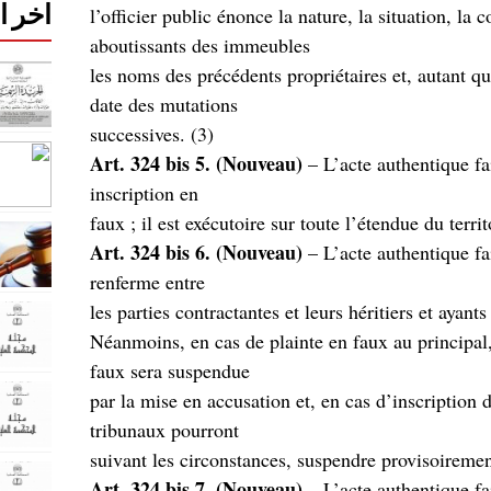
اخر ا
,l’officier public énonce la nature, la situation, la 
aboutissants des immeubles
les noms des précédents propriétaires et, autant que
date des mutations
(successives. (3
Art. 324 bis 5. (Nouveau)
– L’acte authentique fai
inscription en
Art. 324 bis 6. (Nouveau)
– L’acte authentique fai
renferme entre
Néanmoins, en cas de plainte en faux au principal,
faux sera suspendue
,par la mise en accusation et, en cas d’inscription 
tribunaux pourront
Art. 324 bis 7. (Nouveau)
– L’acte authentique fai