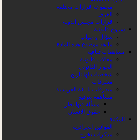
مجموعة قرارات مختلفة
الغرف
قرارات مجلس الدولة
شروح قانونية
سؤال و جواب
ما هو موضوع هذه المادة
مساهمات ثقافية
مقالات قانونية
الحوار القانوني
شخصيات لها تاريخ
متفرقات
متفرقات باللغة الفرنسية
مساهمة بتوقيع
مسألة فيها نظر
حقوق الانسان
المكتبة
القوانين الجزائرية
مذكرات تخرج