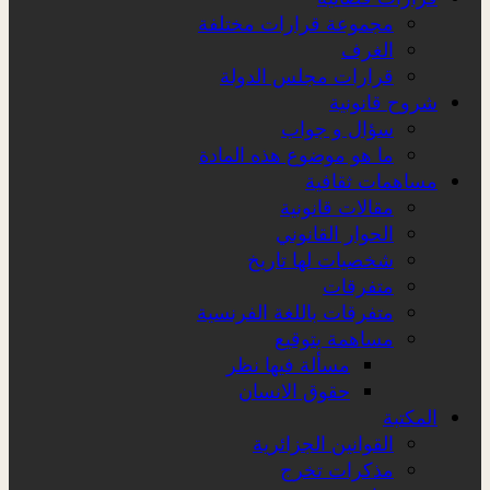
مجموعة قرارات مختلفة
الغرف
قرارات مجلس الدولة
شروح قانونية
سؤال و جواب
ما هو موضوع هذه المادة
مساهمات ثقافية
مقالات قانونية
الحوار القانوني
شخصيات لها تاريخ
متفرقات
متفرقات باللغة الفرنسية
مساهمة بتوقيع
مسألة فيها نظر
حقوق الانسان
المكتبة
القوانين الجزائرية
مذكرات تخرج