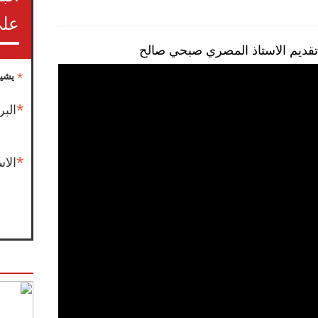
على
تقديم الاستاذ المصري صبحي صالح
*
يشير
*
البر
*
الا