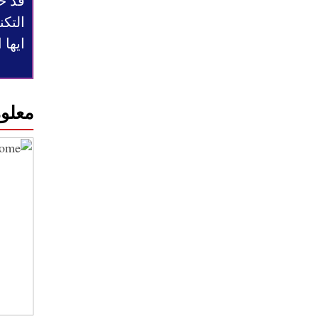
قد ح
التكن
ايها
معلوم