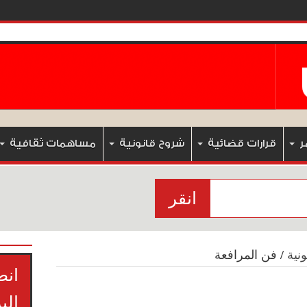
ر
قرارات قضائية
شروح قانونية
مساهمات ثقافية
انقر
نية
/
فن المرافعة
انض
الب