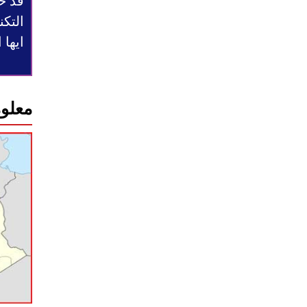
قد ح
التكن
ايها
معلوم