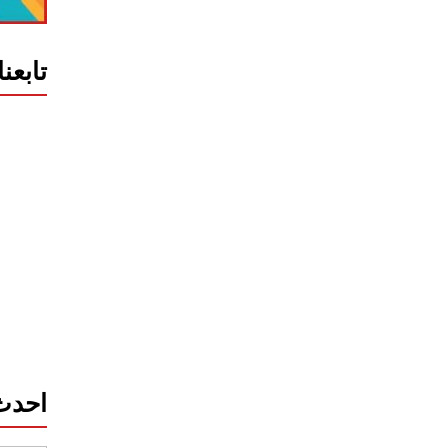
تابعن
احدث 