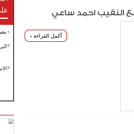
على
مع النقيب احمد ساعي
*
يشير
أكمل القراءة »
*
البر
*
الا