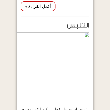
أكمل القراءة »
التلبس
عندي استفسار !هل يمكن لكم توضيح