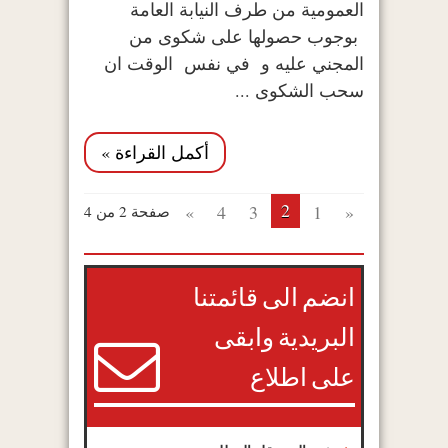
العمومية من طرف النيابة العامة
بوجوب حصولها على شكوى من
المجني عليه و في نفس الوقت ان
سحب الشكوى ...
أكمل القراءة »
2
»
4
3
1
«
صفحة 2 من 4
انضم الى قائمتنا
البريدية وابقى
على اطلاع