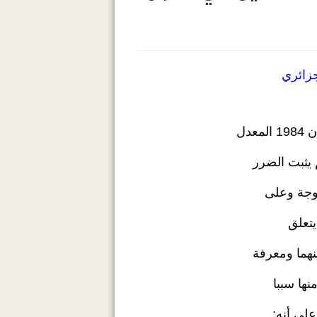
جزائري
زوجة وعلى
نهما ومعرفة
لى أنه: