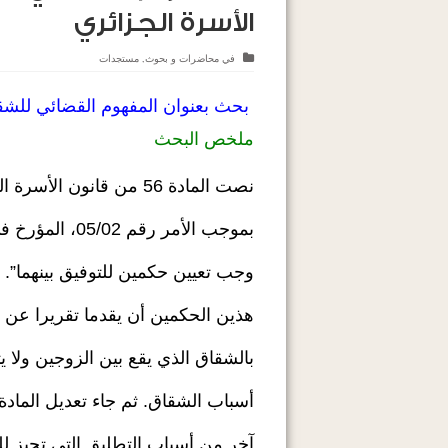
الأسرة الجزائري
في
محاضرات و بحوث
,
مستجدات
بحث بعنوان المفهوم القضائي للشق
ملخص البحث
نصت المادة 56 من قانون الأسرة الجزائري الصادر بموجب القانون رقم 84/11 المؤرخ في 09 جوان 1984 المعدل
بموجب الأمر رقم 05/02، المؤرخ في 27 فبراير 2005 على أنه:” إذا أشتد الخصام بين الزوجين ولم يثبت الضرر
وجب تعيين حكمين للتوفيق بينهما”.
هذين الحكمين أن يقدما تقريرا عن مهمتهما
بالشقاق الذي يقع بين الزوجين ولا 
أسباب الشقاق. ثم جاء تعديل المادة 53 من قانون الأسرة الجزائري ليضيف بموجب الفقرة الثامنة منها سب
آخر من أسباب التطليق التي تجيز 