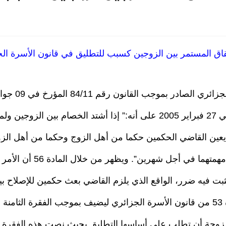
اق المستمر بين الزوجين كسبب للتطليق في قانون الأسرة ال
 يعين القاضي الحكمين حكما من أهل الزوج وحكما من أهل ال
 في أجل شهرين”. ويظهر من خلال المادة 56 أن الأمر يتعلق
يثبت فيه ضرر، الواقع الذي يلزم القاضي بعث حكمين للإصلاح بي
با
للزوجة أن تطلب على أساسها التطليق بحيث نصت هذه الفقرة ع