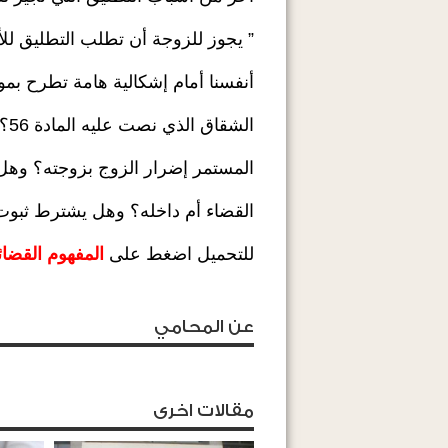
” يجوز للزوجة أن تطلب التطليق للأسباب التالية:…8- الشقاق المستمر بي
أنفسنا أمام إشكالية هامة تطرح بم
الشقاق الذي نصت عليه المادة 56؟ أم هو شقاق من نوع خاص؟ وهل يشترط للحكم بالتطليق للشقاق
المستمر إضرار الزوج بزوجته؟ وهل
القضاء أم داخله؟ وهل يشترط ثبوت 
للتحميل اضغط على
المفهوم القضا
عن المحامي
مقالات اخرى