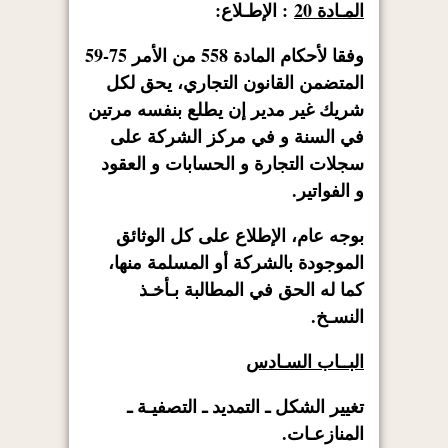
المـادة 20
: الإطـلاع:
وفقا لأحكام المادة 558 من الأمر 75-59
المتضمن القانون التجاري، يحق لكل
شريك غير مدير إن يطلع بنفسه مرتين
في السنة و في مركز الشركة على
سجلات التجارة و الحسابات و العقود
و الفواتير.
بوجه عام، الإطلاع على كل الوثائق
الموجودة بالشركة أو المسلمة منها،
كما له الحق في المطالبة بـأخـذ
النسـخ.
البــاب السـادس
تغيير الشكل ـ التمديد ـ التصفيـة ـ
المنازعـات.