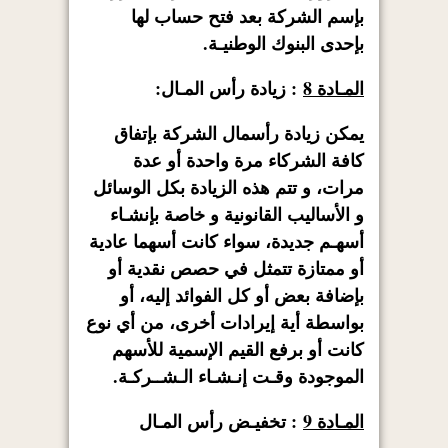
بإسم الشركة بعد فتح حساب لها
بإحدى البنوك الوطنيـة.
المـادة 8
: زيادة رأس المـال:
يمكن زيادة رأسمال الشركة بإتفاق
كافة الشركاء مرة واحدة أو عدة
مرات، و تتم هذه الزيادة بكل الوسائل
و الأساليب القانونية و خاصة بإنشـاء
أسهـم جديدة، سواء كانت أسهما عادية
أو ممتازة تتمثل في حصص نقدية أو
بإضافة بعض أو كل الفوائد إليه، أو
بواسطة أية إيرادات أخرى، من أي نوع
كانت أو برفع القيم الإسمية للأسهم
الموجودة وقـت إنـشـاء الـشــركـة.
المـادة 9
: تخفيـض رأس المـال