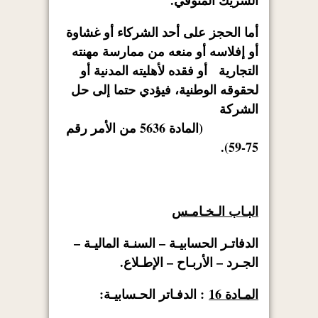
الشريك المتوفي.
أما الحجز على أحد الشركاء أو غشاوة
أو إفلاسه أو منعه من ممارسة مهنته
التجارية أو فقده لأهليته المدنية أو
لحقوقه الوطنية، فيؤدي حتما إلى حل
الشركة
(المادة 5636 من الأمر رقم
75-59).
البـاب الـخـامـس
الدفاتـر الحسابيـة – السنـة الماليـة –
الجـرد – الأربـاح – الإطـلاع.
المـادة 16
: الدفـاتر الحـسابيـة: