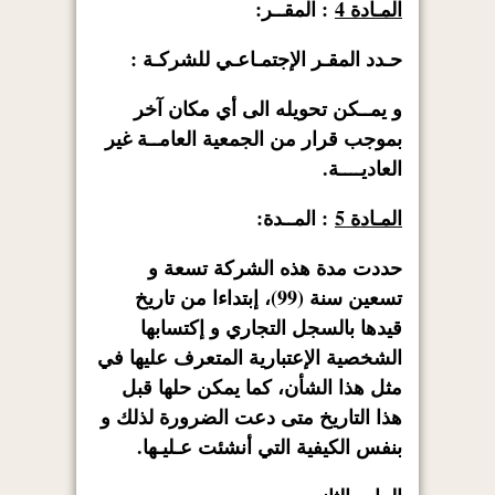
المـادة 4
: المقــر:
حـدد المقـر الإجتمـاعـي للشركـة :
و يمــكن تحويله الى أي مكان آخر
بموجب قرار من الجمعية العامــة غير
العاديــــة.
المـادة 5
: المــدة:
حددت مدة هذه الشركة تسعة و
تسعين سنة (99)، إبتداءا من تاريخ
قيدها بالسجل التجاري و إكتسابها
الشخصية الإعتبارية المتعرف عليها في
مثل هذا الشأن، كما يمكن حلها قبل
هذا التاريخ متى دعت الضرورة لذلك و
بنفس الكيفية التي أنشئت عـليـها.