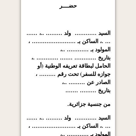
حضــــر
السيد
…………
ولد
………
..،
……
…
.، الساكن بـ
……………………
،
المولود بـ
…………
..،
بتاريخ
…………
…….
…………
.،
الحامل لبطاقة تعريفه الوطنية (أو
جوازه للسفر) تحت رقم
………
،
الصادر عن
………
..،
بتاريخ
………
…….
من جنسية جزائرية.
السيد
…………
ولد
………
..،
……
…
.، الساكن بـ
……………………
،
المولود بـ
…………
..،