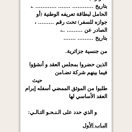
بتاريخ
…………
…….
…………
.،
الحامل لبطاقة تعريفه الوطنية (أو
جوازه للسفر) تحت رقم
………
،
الصادر عن
………
..،
بتاريخ
………
…….
من جنسية جزائرية.
الذين حضروا بمجلس العقد و أنشؤوا
فيما بينهم شركة تضـامن
حيث
طلبوا من الموثق الممضي أسفله إبرام
العقد الأساسي لها
و الذي حدد على الـنـحـو التـالـي:
البـاب الأول