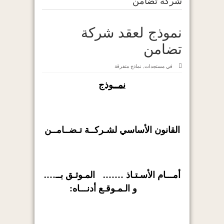
شركة تضامن
نموذج لعقد شركة
تضامن
في
مستجدات
,
نماذج متفرقة
نمــوذج
القانون الأساسي لشـركــة تـضــامــن
أمـــام الأسـتـاذ ……. المـوثـق بــ….
و الـمـوقـع أدنـــاه: