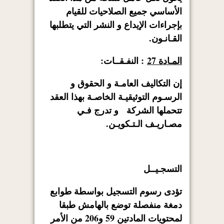
الأساسي جميع الصلاحيات للقيام
بإجراءات الإيداع و النشر التي يتطلبها
القـانـون.
المـادة 27
: النفـقــات:
إن التكاليف العامـة و الحقوق و
الرسـوم التوثيقيـة الخاصـة بهذا العقد
تتحملها الشركة و تدرج فـي
مصـاريـف الـتـكويـن.
التسجـيــل
تؤدى رسوم التسجيل بواسطة طوابع
دمغة منفصلة توضع بالهامش طبقا
لمحتويات المادتين 59 و206 من الأمر