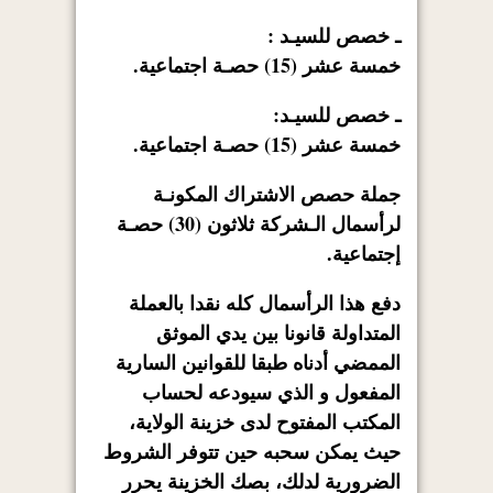
ـ خصص للسيـد :
خمسة عشر (15) حصـة اجتماعية.
ـ خصص للسيـد:
خمسة عشر (15) حصـة اجتماعية.
جملة حصص الاشتراك المكونـة
لرأسمال الـشركة ثلاثون (30) حصـة
إجتماعية.
دفع هذا الرأسمال كله نقدا بالعملة
المتداولة قانونا بين يدي الموثق
الممضي أدناه طبقا للقوانين السارية
المفعول و الذي سيودعه لحساب
المكتب المفتوح لدى خزينة الولاية،
حيث يمكن سحبه حين تتوفر الشروط
الضرورية لدلك، بصك الخزينة يحرر