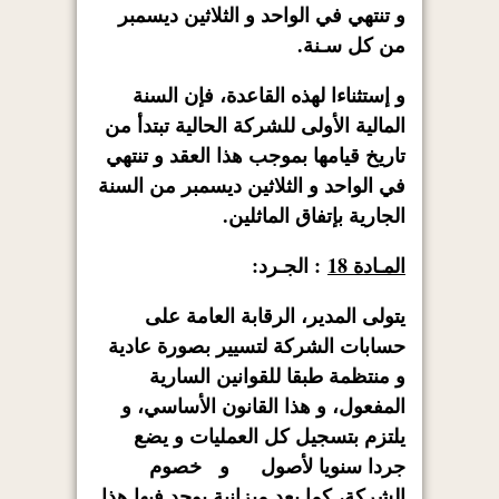
و تنتهي في الواحد و الثلاثين ديسمبر
من كل سـنة.
و إستثناءا لهذه القاعدة، فإن السنة
المالية الأولى للشركة الحالية تبتدأ من
تاريخ قيامها بموجب هذا العقد و تنتهي
في الواحد و الثلاثين ديسمبر من السنة
الجارية بإتفاق الماثلين.
المـادة 18
: الجـرد:
يتولى المدير، الرقابة العامة على
حسابات الشركة لتسيير بصورة عادية
و منتظمة طبقا للقوانين السارية
المفعول، و هذا القانون الأساسي، و
يلتزم بتسجيل كل العمليات و يضع
جردا سنويا لأصول و خصوم
الشركة، كما يعد ميزانية يوجد فيها هذا