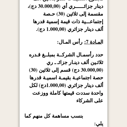
دينار جزائــــــري أي (30.000,00 دج)،
مقسمة إلى ثلاثين (30) حـصة
إجتماعـــية ذات قيمة إسمية قدرها
ألف دينار جزائري (1.000,00 دج).
ا
لمـادة 7:
رأس المـال:
حدد رأسمـال الشركــة بمبلــغ قـدره
ثلاثـين ألف دينـار جزائـ ـ ري
(30.000,00 دج) قسم إلى ثلاثين (30)
حصة اجتماعيـة بقيمـة اسميـة قدرها
ألف دينار جزائري (1.000,00دج) لكل
واحدة سددت قيمتها كاملة ووزعت
على الشركاء
بنسب مساهمة كل منهم كما
يلي: