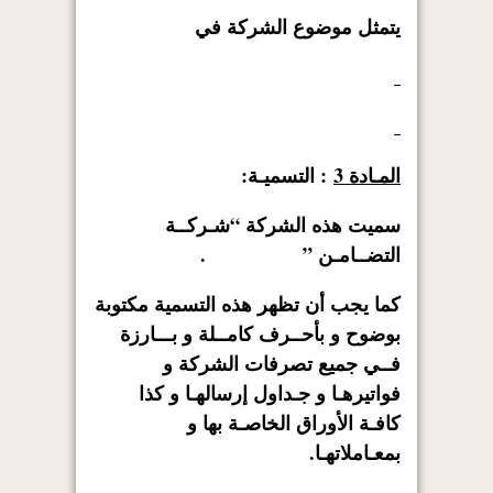
يتمثل موضوع الشركة في
المـادة 3
: التسميـة:
سميت هذه الشركة “شـركــة
التضــامـن ” .
كما يجب أن تظهر هذه التسمية مكتوبة
بوضوح و بأحــرف كامــلة و بـــارزة
فــي جميع تصرفات الشركة و
فواتيرهـا و جـداول إرسالهـا و كذا
كافـة الأوراق الخاصـة بها و
بمعـاملاتهـا.