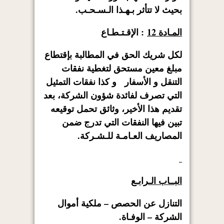
بحيث لا تتأثر بـهـذا الـسـحـب.
المـادة 12
: الإقـتـطـاع
لكل شريك الحق في المطالبة بإقتطاع
مبلغ معين مستحق لتغطية نفقات
التنقل و الأسفار و كذا نفقات التمثيل
التي تصرف لفائدة شؤون الشركة، بعد
تقديم هذا الأخير، وثائق تحمل توقيعه
تبين فيها النفقات التي تدرج ضمن
المصاريف العـامـة للـشـركة.
البــاب الـرابـع
التنازل عن الحصص – ملكية أموال
الشركة – الوفـاة.