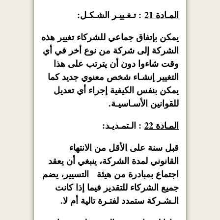
المـادة 21
: تـغـييـر الشـكـل:
يمكن بإتفاق جماعي للشركاء تغيير هذه
الشركة إلى شركة من نوع أخر في أي
وقت شاءوا دون أن يترتب على هذا
التغيير إنشـاء شخص معنوي جديد كما
يمكن بنفس الكيفية إجراء أي تعديل
للقوانين الأسـاسيـة.
المـادة 22
: الـتمـديـد:
قبل سنة على الأقل من الانتهاء
القانوني لمدة الشركة، ينبغي أن يعقد
اجتماع بمبادرة من هيئة التسيير، يضم
جميع الشركاء للتقدير فيما إذا كانت
الـشـركة ستمدد لفتـرة تالية أم لا.