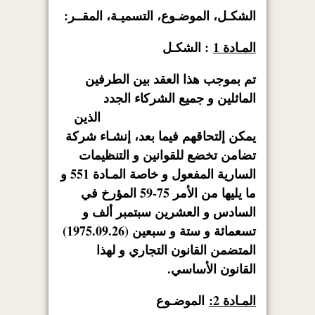
الشكـل، الموضـوع، التسميـة، المقــر:
المـادة 1
: الشكـل
تم بموجب هذا العقد بين الطرفين
الماثلين و جميع الشركاء الجدد
الذين
يمكن إلتحاقهم فيما بعد، إنشـاء شركة
تضامن تخضع للقوانين و التنظيمات
السارية المفعول و خاصة المـادة 551 و
ما يليها من الأمر 75-59 المؤرخ في
السادس و العشرين سبتمبر ألف و
تسعمائة و ستة و سبعين (1975.09.26)
المتضمن القانون التجاري و لهذا
القانون الأساسي.
المـادة 2:
الموضـوع