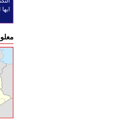
التكن
ايها
معلوم