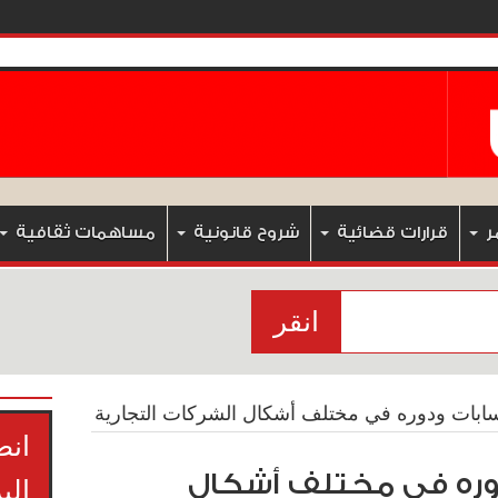
ر
قرارات قضائية
شروح قانونية
مساهمات ثقافية
انقر
ابات ودوره في مختلف أشكال الشركات التجارية
انض
وره في مختلف أشكال
الب