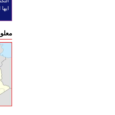
التكن
ايها
معلوم