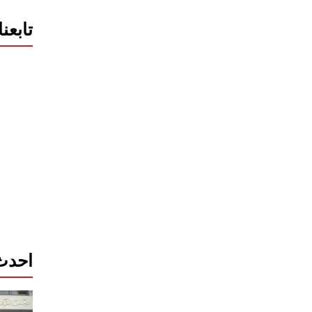
تابعن
احدث 