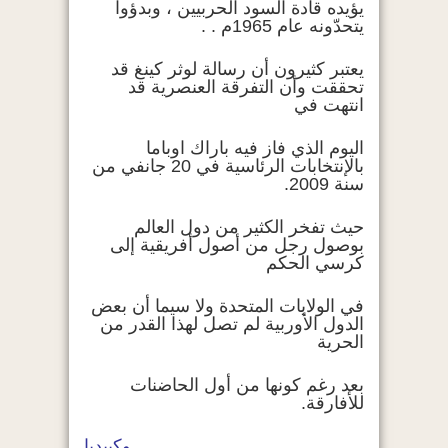
يؤيده قادة السود الحربيين ، وبدؤوا
يتحدّونه عام 1965م . .
يعتبر كثيرون أن رسالة لوثر كينغ قد
تحققت وأن التفرقة العنصرية قد
انتهت في
اليوم الذي فاز فيه
باراك اوباما
بالإنتخابات الرئاسية في 20 جانفي من
سنة 2009.
حيث تفخر الكثير من دول العالم
بوصول رجل من أصول أفريقية إلى
كرسي الحكم
في
الولايات
المتحدة
ولا سيما أن بعض
الدول الأوربية لم تصل لهذا القدر من
الحرية
بعد رغم كونها من أول الحاضنات
للأفارقة.
وكيبديا