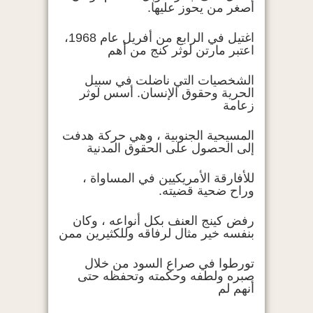
أصغر من يحوز عليها.
اغتيل في الرابع من أفريل عام 1968،
اعتبر مارتن لوثر كنج من أهم
الشخصيات التي ناضلت في سبيل
الحرية وحقوق الإنسان. أسس لوثر
زعامة
المسيحية الجنوبية ، وهي حركة هدفت
إلى الحصول على الحقوق المدنية
للأفارقة الأمريكيين في المساواة ،
وراح ضحية قضيته.
رفض كينج العنف بكل أنواعه ، وكان
بنفسه خير مثال لرفاقه وللكثيرين ممن
تورطوا في صراع السود من خلال
صبره ولطفه وحكمته وتحفظه حتى
أنهم لم