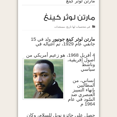
مارتن لوثر كينغ
مارتن لوثر كينغ
في
شخصيات لها تاريخ
,
مستجدات
مارتن لوثر كينغ جونيور
ولد في
15
جانفي
عام
1929
، تم اغتياله في
4 أفريل
1968
، هو زعيم
أمريكي من
أصول إفريقية،
وناشط
سياسي
إنساني، من
المطالبين
بإنهاء التمييز
العنصري ضد
السّود في عام
1964
م
حصل على
جائزة نوبل للسلام
، وكان