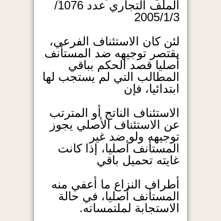
الملف التجاري عدد 1076/
2005/1/3
لئن كان الاستئناف الفرعي،
يقتصر توجيهه ضد المستأنف
أصليا قصد الحكم بباقي
المطالب التي لم يستجب لها
ابتدائيا، فإن
الاستئناف الناتج أو المترتب
عن الاستئناف الأصلي يجوز
توجيهه ولو ضد غير
المستأنف أصليا، إذا كانت
غايته تحميل باقي
أطراف النزاع ما أعفي منه
المستأنف أصليا، في حالة
الاستجابة لملتمساته.