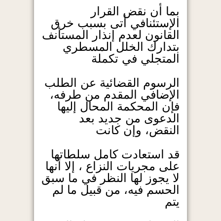
بما أن نقض القرار
الإستئنافي أتى بسبب خرق
القانون لعدم إنذار المستأنف
بتدارك الخلل المسطري
المتجلي في تكملة
الرسوم القضائية عن الطلب
الإضافي المقدم من طرفه،
فإن المحكمة المحال إليها
الدعوى من جديد بعد
النقض، وإن كانت
قد استعادت كامل سلطاتها
على مجريات النزاع ، إلا أنها
لا يجوز لها النظر في ما سبق
الحسم فيه، من قبيل ما لم
يتم