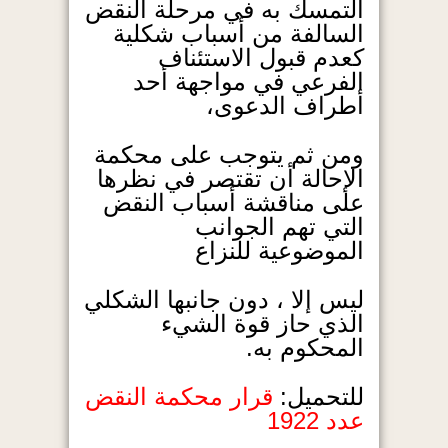
التمسك به في مرحلة النقض
السالفة من أسباب شكلية
كعدم قبول الاستئناف
الفرعي في مواجهة أحد
أطراف الدعوى،
ومن ثم يتوجب على محكمة
الإحالة أن تقتصر في نظرها
على مناقشة أسباب النقض
التي تهم الجوانب
الموضوعية للنزاع
ليس إلا ، دون جانبها الشكلي
الذي حاز قوة الشيء
المحكوم به.
للتحميل:
قرار محكمة النقض
عدد 1922