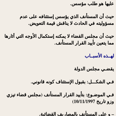
عليها هو طلب مؤسس.
حيث أن المستأنف الذي يؤسس إستئنافه على عدم
مسؤوليته في الحادث لا يناقش قيمة التعويض.
حيث أن مجلس القضاء لا يمكنه إستكمال الأوجه التي أثارها
مما يتعين تأييد القرار المستأنف.
لهــذه الأسبــاب
يقضـي مجلس الدولة
فـي الشكـــل: بقبول الإستئناف كونه قانوني.
فـي الموضـوع: بتأييد القرار المستأنف (مجلس قضاء تيزي
وزو تاريخ 10/11/1997)
– و على المستأنف بالمصاريف القضائية.