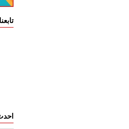
تابعن
احدث 