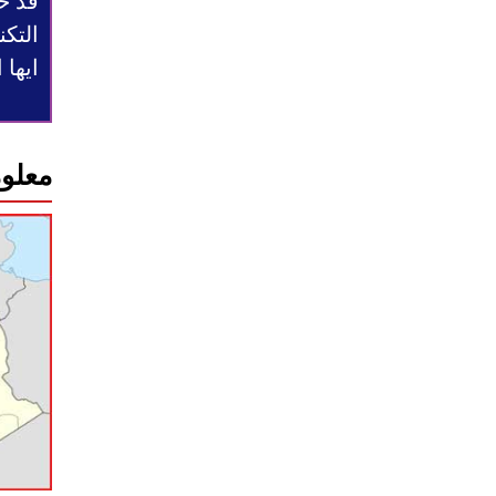
قد ح
التكن
ايها
معلوم