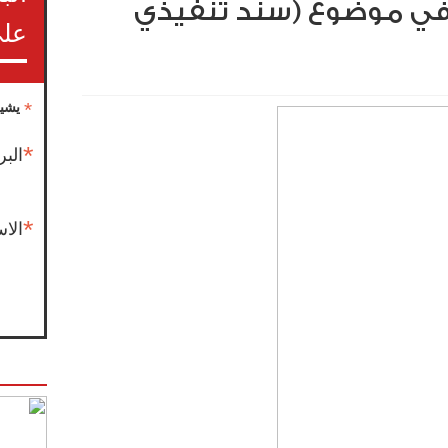
ا في موضوع (سند تنفيذي
على
*
يشير
*
البر
*
الا