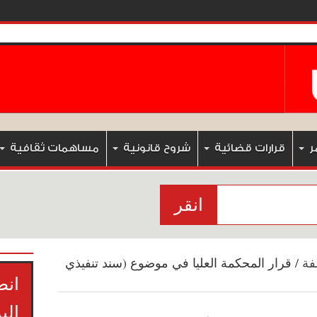
ر
قرارات قضائية
شروح قانونية
مساهمات ثقافية
انقر
فة
/
قرار المحكمة العليا في موضوع (سند تنفيذي
انض
الب