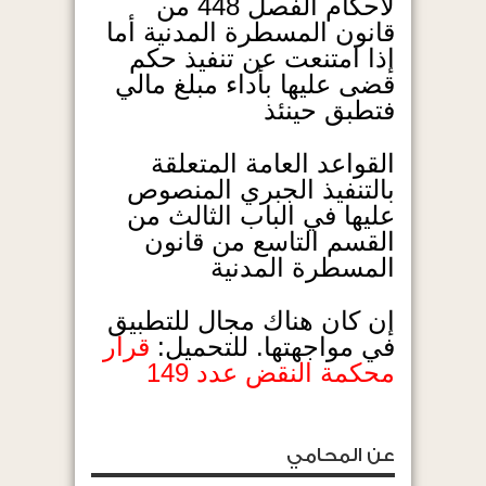
لأحكام الفصل 448 من
قانون المسطرة المدنية أما
إذا امتنعت عن تنفيذ حكم
قضى عليها بأداء مبلغ مالي
فتطبق حينئذ
القواعد العامة المتعلقة
بالتنفيذ الجبري المنصوص
عليها في الباب الثالث من
القسم التاسع من قانون
المسطرة المدنية
إن كان هناك مجال للتطبيق
في مواجهتها. للتحميل:
قرار
محكمة النقض عدد 149
عن المحامي