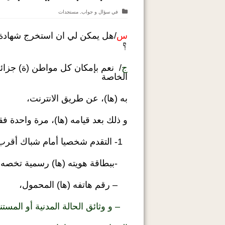
في
سؤال و جواب
,
مستجدات
س
/هل يمكن لي ان استخرج شهادة ا
ج
/ نعم بإمكان كل مواطن (ة) جزائر
الخاصة
به (ها)، عن طريق الانترنت،
و ذلك بعد قيامه (ها)، مرة واحدة فق
1- التقدم شخصيا أمام شباك أقرب محكمة، مرفقا:
-ببطاقة هويته (ها) رسمية تخصه (
– رقم هاتفه (ها) المحمول،
– و وثائق الحالة المدنية أو المس