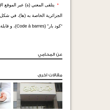
*
يتلقى المعني (ة) عبر الموقع الإ
الجزائرية الخاصة به (ها)، في شكل “PDF”، موقعة إلكترونيا، تح
“كود بار” (Code à barres)، و قابلة للطباعة
عن المحامي
مقالات اخرى