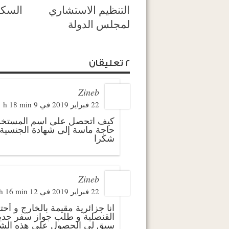
التنظيم الاستشاري
السكن
لمجلس الدولة
2 تعليقان
Zineb
22 فبراير 2019 في 9 h 18 min
كيف اتحصل على اسم المستخدم 
حاجة ماسة إلى شهادة الجنسية 
شكرا
Zineb
22 فبراير 2019 في 12 h 16 min
انا جزائرية مقيمة بالخارج و أح
القنصلية و طلب جواز سفر جديد
سبق لي الحصول على هذه الشها