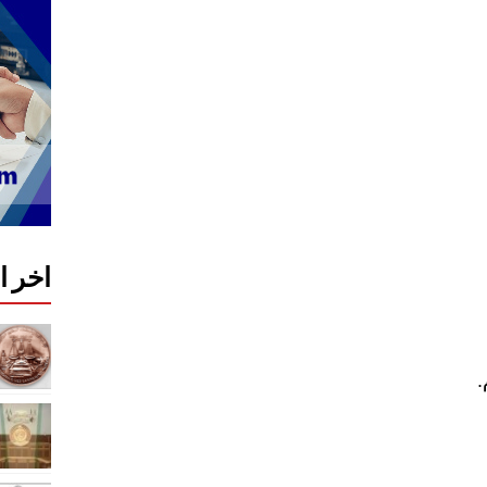
اخر 
.