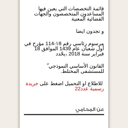
قائمة التخصصات التي يعين فيها
المساعدون المتخصصون والجهات
القضائية المعنية
و تجدون ايضا
مرسوم رئاسي رقم ١8-114 مؤرخ في
أول شعبان عام 1439 الموافق 18
فبراير سنة 2018 ،يحّدد
القانون الأساسي النموذجي ّ
للمستشفى المختلط.
للاطلاع او التحميل اضغط على
جريدة
رسمية عدد22
عن المحامي