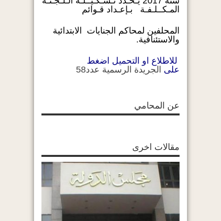
سنة 2017 يـحـدد تـشـكـيــلـة الـلـجـنـة
المـكــلـفـة بـإعـداد قـوائم
المحلفين لمحاكم الجنايات الابتدائية
والاستئنافية.
للاطلاع او التحميل اضغط
على
الجريدة الرسمية عدد58
عن المحامي
مقالات اخرى