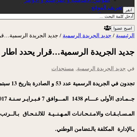
تعريف الموقع
انقر
عن الموقع
اصبح عضوا
الرئيسية
/
جديد الجريدة الرسمية
/
جديد الجريدة الرسمية…قرار
جديد الجريدة الرسمية…قرار يحدد اطار تن
في
جديد الجريدة الرسمية
,
مستجدات
تجدون في الجريدة الرسمية عدد 53 و الصادرة بتاريخ 13 سبتمبر 2017 قــــرار مــــؤرخ في 10
جــمـادى الأولى عــــام 1438 المـــوافق 7 فـبـرايـر سـنـة 2017 يـحـدد إطــار تـنـظـيـم
المـسـابـقـات والامـتـحـانـات المـهـنــيـة للالـتـحـاق بـالــرتب 
بـالإدارة المكلفة بالـتضامن الوطني.