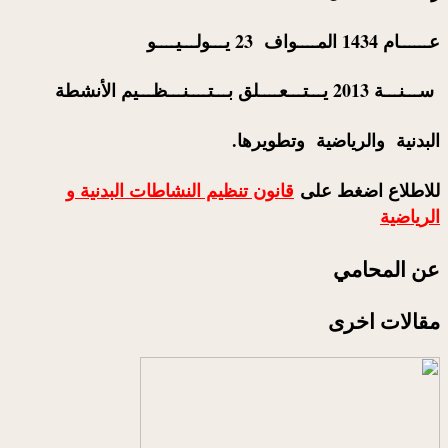
عــــــام 1434 المــــواف 23 يـــولـــيــــو
ســـنـــة 2013 يـــتـــعــــلق بـــتــــنـــظـــيم الأنشطة
البدنية والرياضية وتطويرها.
للاطلاع اضغط على
قانون تنظيم النشاطات البدنية و
الرياضية
عن المحامي
مقالات اخرى