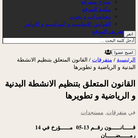
نماذج متفرقة
مكتبة الموقع
محاضرات و بحوث
القوانين الاساسية و المراسيم و الاوامر
تعريف الموقع
انقر
عن الموقع
اصبح عضوا
الرئيسية
/
متفرقات
/
القانون المتعلق بتنظيم الانشطة
البدنية و الرياضية و تطويرها
القانون المتعلق بتنظيم الانشطة البدنية
و الرياضية و تطويرها
في
متفرقات
,
مستجدات
قــــــانــــــون رقــم 13-05 مــــــؤرخ في 14
رمــــــضــــــان