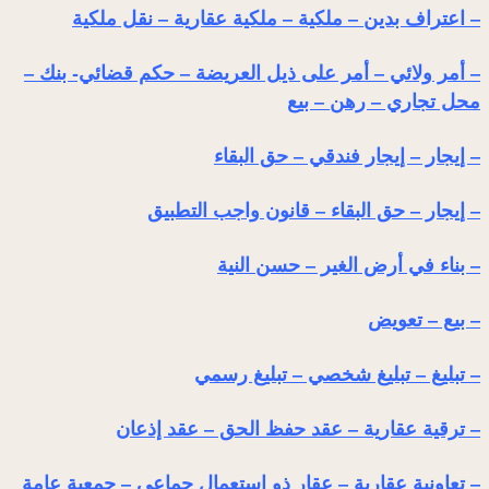
– اعتراف بدين – ملكية – ملكية عقارية – نقل ملكية
– أمر ولائي – أمر على ذيل العريضة – حكم قضائي- بنك –
محل تجاري – رهن – بيع
– إيجار – إيجار فندقي – حق البقاء
– إيجار – حق البقاء – قانون واجب التطبيق
– بناء في أرض الغير – حسن النية
– بيع – تعويض
– تبليغ – تبليغ شخصي – تبليغ رسمي
– ترقية عقارية – عقد حفظ الحق – عقد إذعان
– تعاونية عقارية – عقار ذو استعمال جماعي – جمعية عامة