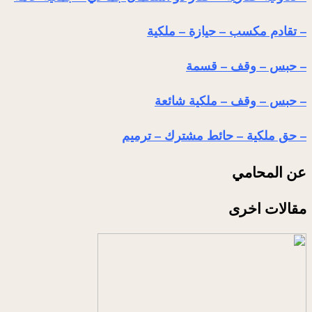
– تقادم مكسب – حيازة – ملكية
– حبس – وقف – قسمة
– حبس – وقف – ملكية شائعة
– حق ملكية – حائط مشترك – ترميم
عن المحامي
مقالات اخرى