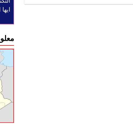
التكن
ايها
معلوم