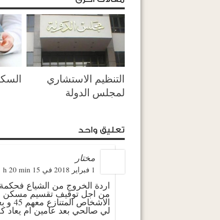
التنظيم الاستشاري
السكن
لمجلس الدولة
تعليق واحد
مختار
1 فبراير 2018 في 15 h 20 min
اردة الخروج من الشياع فحكمة
من اجل توقيف تقسيم مسكن فح
الاشخا
لي صالحي بعد عامين ام يعاد 