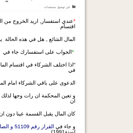
في
توضيح
,
مستجدات
*
عندي استفسار, اريد الخروج من ا
اقتسام
المال الشائع , هل في هذه الحالة 
*
الجواب على استفسارك جاء في ا
“اذا اختلف الشركاء في اقتسام الم
في
الدعوى على باقي الشركاء امام الم
و تعين المحكمة ان رات وجها لذلك خ
ان
كان المال يقبل القسمة عينا دون ان
و جاء في
القرار رقم 51109 و الصادر بتاريخ 19-04-1989
لسنة1991)