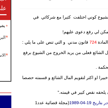
على
لشيوع كوني اختلفت كثيرا مع شركائي في
*
يشير
يمكن لي رفع دعوى عليهم!
*
البر
لمادة
724
قانون مدني و التي تنص على ما يلي :
ال الشائع فعلى من يريد الخروج من الشيوع برفع
*
الا
حكمة .
بيرا او اكثر لتقويم المال الشائع و قسمته حصصا
 يلحقه نقص كبير في قيمته.”
(مجلة قضائية عدد1