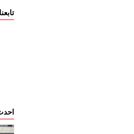
تابعن
احدث 