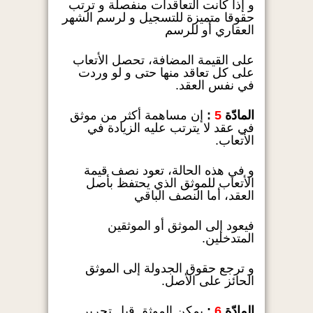
و إذا كانت التعاقدات منفصلة و ترتب
حقوقا متميزة للتسجيل و لرسم الشهر
العقاري أو للرسم
على القيمة المضافة، تحصل الأتعاب
على كل تعاقد منها حتى و لو وردت
في نفس العقد.
المادّة
5
:
إن مساهمة أكثر من موثق
في عقد لا يترتب عليه الزيادة في
الأتعاب.
و في هذه الحالة، تعود نصف قيمة
الأتعاب للموثق الذي يحتفظ بأصل
العقد، أما النصف الباقي
فيعود إلى الموثق أو الموثقين
المتدخلين.
و ترجع حقوق الجدولة إلى الموثق
الحائز على الأصل.
المادّة
6
:
يمكن الموثق قبل تحرير