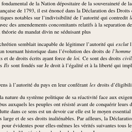
 fondamental de la Nation dépositaire de la souveraineté de la
rançaise de 1793, il est énoncé dans la Déclaration des Droits q
tiques notables sur l’indivisibilité de l’autorité qui contredit
 avec des amendements concomitants relatifs à la separation des
a théorie du mandat divin ne séduisant plus.
hrétien semblait incapable de légitimer l’autorité qui
exclut
l
un tournant historique dans l’évolution des droits de
l’homm
ts et de droits écrits ayant force de
loi.
Ce sont des droits
civi
és
Ils
sont fondés sur Je droit à l’égalité et à la liberté qui i
yens à l’autorité du pays en leur conférant
les
droits d’éligibil
a nature du système politique de sa réactivité face aux exigen
abus auxquels les peuples ont résisté avant de conquérir leurs d
tte dans ce sens est un devoir car elle est le moyen essential
lus large et de ses droits inaliénables. Par ailleurs, la Décla
ur évidentes pour elles-mêmes les vérités suivantes tous les