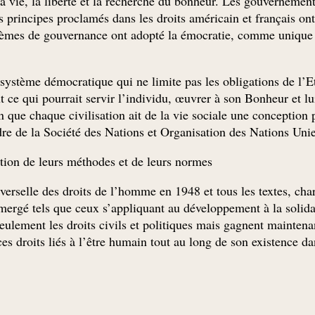
 la vie, la liberté et la recherche du bonheur. Les gouvernemen
rincipes proclamés dans les droits américain et français ont 
stèmes de gouvernance ont adopté la émocratie, comme unique r
 système démocratique qui ne limite pas les obligations de l’Eta
ut ce qui pourrait servir l’individu, œuvrer à son Bonheur et l
n que chaque civilisation ait de la vie sociale une conception p
re de la Société des Nations et Organisation des Nations Unies,
ation de leurs méthodes et de leurs normes.
verselle des droits de l’homme en 1948 et tous les textes, char
ergé tels que ceux s’appliquant au développement à la solidar
seulement les droits civils et politiques mais gagnent maintena
es droits liés à l’être humain tout au long de son existence da