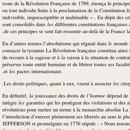
issue de la Révolution Française de 1789, énonça le principe
ou tout individu Suite à la proclamation de la Constitution f
indivisible, imprescriptible et inaliénable
» ,
En dépit des cri
sont consolidés dans
les
différentes constitutions françaises
de ces principes se sont fait ressentir au-delà de la France l
En d’autres termes l’absolutisme qui régnait dans
le
monde c
consacre la tyrannie La Révolution française constitua ainsi 
du recours à la sagesse et à
la
raison à la situation de contra
préserver toute entité humaine et de libérer toutes ses facult
et
les
pactes internationaux.
Les droits politiques, quant à eux, visent à associer
les
cito
En définitif,
la
jouissance des droits de
l’homme
dépend de l
intègre
les
garanties qui les protègent des violations et des 
révolutions pour mettre un terme à la monarchie absolue La lu
l’interdiction d’exercer pleinement ses libertés au sens le p
JEFFERSON et promulguée en 1776 stipule : « Nous tenons po