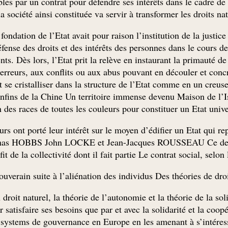
les par un contrat pour défendre ses intérêts dans le cadre de 
ociété ainsi constituée va servir à transformer les droits natur
fondation de l’Etat avait pour raison l’institution de la justic
défense des droits et des intérêts des personnes dans le cours de
ts. Dès lors, l’Etat prit la relève en instaurant la primauté de 
 erreurs, aux conflits ou aux abus pouvant en découler et concré
se cristalliser dans la structure de l’Etat comme en un creuse
nfins de la Chine Un territoire immense devenu Maison de l’Isla
n des races de toutes les couleurs pour constituer un Etat univer
s ont porté leur intérêt sur le moyen d’édifier un Etat qui re
e Thomas HOBBS John LOCKE et Jean-Jacques ROUSSEAU Ce der
de la collectivité dont il fait partie Le contrat social, selon 
souverain suite à l’aliénation des individus Des théories de d
du droit naturel, la théorie de l’autonomie et la théorie de la s
atisfaire ses besoins que par et avec la solidarité et la coopé
es systems de gouvernance en Europe en les amenant à s’intére