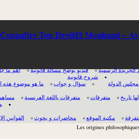
 Connaître Ton Droit
 الجريدة الرسمية
فيديو يوضح مسالة قانونية
اهم ما جا
شروح قانونية
مجلس الدولة
سؤال و جواب
ما هو موضوع هذه ال
ا تاريخ
متفرقات
متفرقات باللغة الفرنسية
مساهمة
م
تفرقة
مكتبة الموقع
محاضرات و بحوث
القوانين ال
Les origines philosophique