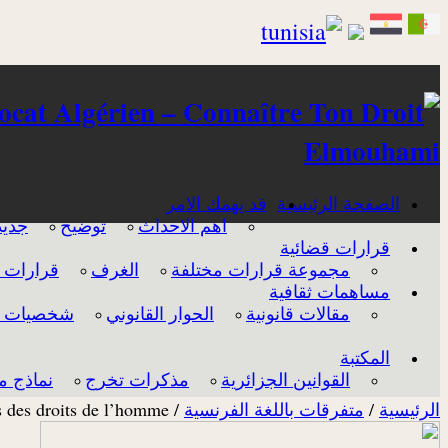
Elmouhami
الصفحة الرئيسية
قد يهمك الامر
اهم الاحداث
توضيح
جديد
قرارات قضائية
مجموعة قرارات مختلفة
الغرف
قرارات 
مساهمات ثقافية
مقالات قانونية
الحوار القانوني
شخصيات له
المكتبة
القوانين الجزائرية
مذكرات تخرج
نماذج م
الرئيسية
/
متفرقات باللغة الفرنسية
/
s des droits de l’homme