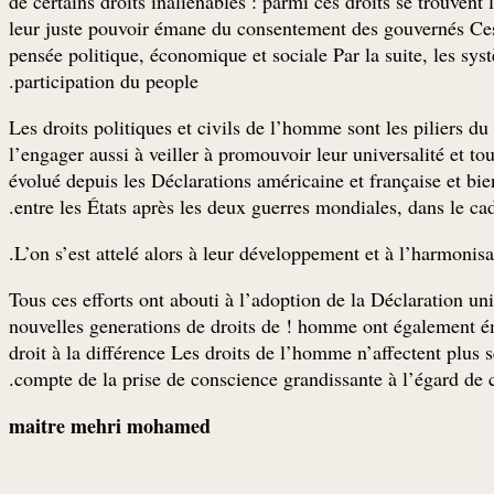
de certains droits inaliénables : parmi ces droits se trouvent
leur juste pouvoir émane du consentement des gouvernés Ces p
pensée politique, économique et sociale Par la suite, les sy
participation du people.
Les droits politiques et civils de l’homme sont les piliers du
l’engager aussi à veiller à promouvoir leur universalité et to
évolué depuis les Déclarations américaine et française et bie
entre les États après les deux guerres mondiales, dans le cad
L’on s’est attelé alors à leur développement et à l’harmonis
Tous ces efforts ont abouti à l’adoption de la Déclaration uni
nouvelles generations de droits de ! homme ont également ém
droit à la différence Les droits de l’homme n’affectent plus 
compte de la prise de conscience grandissante à l’égard de c
maitre mehri mohamed