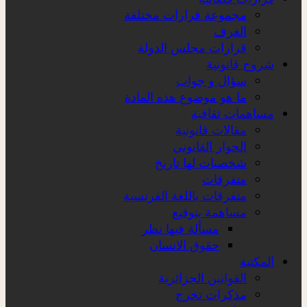
مجموعة قرارات مختلفة
الغرف
قرارات مجلس الدولة
شروح قانونية
سؤال و جواب
ما هو موضوع هذه المادة
مساهمات ثقافية
مقالات قانونية
الحوار القانوني
شخصيات لها تاريخ
متفرقات
متفرقات باللغة الفرنسية
مساهمة بتوقيع
مسألة فيها نظر
حقوق الانسان
المكتبة
القوانين الجزائرية
مذكرات تخرج