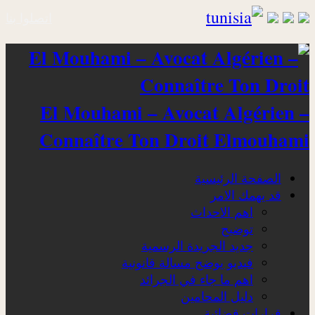
اتصلوا بنا
El Mouhami – Avocat Algérien –
Connaître Ton Droit Elmouhami
الصفحة الرئيسية
قد يهمك الامر
اهم الاحداث
توضيح
جديد الجريدة الرسمية
فيديو يوضح مسالة قانونية
اهم ما جاء في الجرائد
دليل المحامين
قرارات قضائية