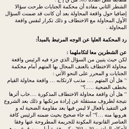
الشطر الثاني مفاده أن محكمة الجنايات طرحت سؤالا
إضافيا حول واقعة المحاولة بعد أن كانت قد ضمنت السؤال
الأول المحاولة مع الاختطاف و ذلك تكرار لنفس واقعة
المحاولة .
رد المحكمة العليا عن الوجه المرتبط بالمبدأ:
عن الشطرين معا لتكاملهما :
لكن حيث يتبين من السؤال الذي جزء فيه الرئيس واقعة
محاولة الاختطاف بالعنف المحال بها المتهم أمام محكمة
الجنايات و المحرر على النحو الآتي :
” هل أن المتهم …. مذنب لارتكابه … واقعة محاولة القيام
بخطف الضحية …..؟”
” هل أن واقعة محاولة الاختطاف المذكورة ….خاب أثرها
نتيجة لظروف مستقلة عن إرادة مرتكبها و ذلك بعد الشروع
في التنفيذ بأفعال لا لبس فيها بعد مقاومة الضحية له و
هروبها منه …؟” أنه جاء صحيح بحيث ضمنه الرئيس كافة
العناصر القانونية المكونة للجريمة المطروحة عنها وفقا
لأحكام المادتين 30 و 293 مكرر فقرة أولى من ق ع ، و هي