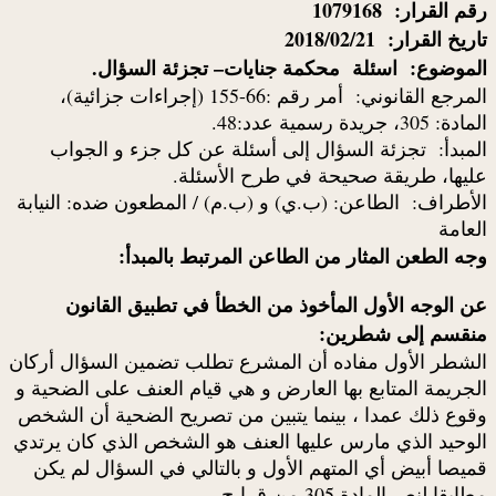
رقم القرار: 1079168
تاريخ القرار: 2018/02/21
الموضوع: اسئلة
محكمة جنايات– تجزئة السؤال.
المرجع القانوني:
أمر رقم :66-155 (إجراءات جزائية)،
المادة: 305، جريدة رسمية عدد:48.
المبدأ:
تجزئة السؤال إلى أسئلة عن كل جزء و الجواب
عليها، طريقة صحيحة في طرح الأسئلة.
الأطراف: الطاعن: (ب.ي) و (ب.م) / المطعون ضده: النيابة
العامة
وجه الطعن المثار من الطاعن المرتبط بالمبدأ:
عن الوجه الأول المأخوذ من الخطأ في تطبيق القانون
منقسم إلى شطرين:
الشطر الأول مفاده أن المشرع تطلب تضمين السؤال أركان
الجريمة المتابع بها العارض و هي قيام العنف على الضحية و
وقوع ذلك عمدا ، بينما يتبين من تصريح الضحية أن الشخص
الوحيد الذي مارس عليها العنف هو الشخص الذي كان يرتدي
قميصا أبيض أي المتهم الأول و بالتالي في السؤال لم يكن
مطابقا لنص المادة 305 من ق إ ج .