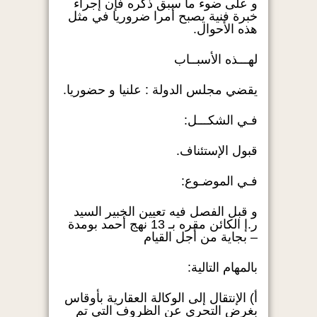
و على ضوء ما سبق ذكره فإن إجراء
خبرة فنية يصبح أمرا ضروريا في مثل
هذه الأحوال.
لهـــذه الأسبــاب
يقضي مجلس الدولة : علنيا و حضوريا.
فـي الشكـــل:
قبول الإستئناف.
فـي الموضـوع:
و قبل الفصل فيه تعيين الخبير السيد
ر.إ الكائن مقره بـ 13 نهج أحمد بومدة
– بجاية من أجل القيام
بالمهام التالية:
أ) الإنتقال إلى الوكالة العقارية بأوقاس
بغرض التحري عن الظروف التي تم