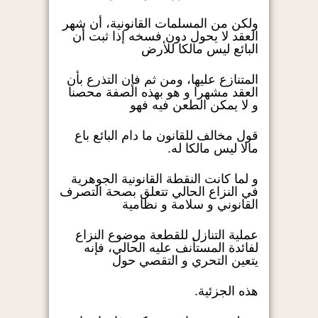
ولكن من المسلمات القانونية، أن شهر
العقد لا يحول دون فسخه إذا ثبت أن
البائع ليس مالكا للأرض
المتنازع عليها، ومن ثم فإن التذرع بأن
العقد مشهرا و هو بهذه الصفة محصنا
و لا يمكن الطعن فيه فهو
قول مخالف للقانون ما دام البائع باع
مالا ليس مالكا له.
و لما كانت النقطة القانونية الجوهرية
في النزاع الحالي تتعلق بصحة التصرف
القانوني و سلامة و نظامية
عملية التنازل للقطعة موضوع النزاع
لفائدة المستأنف عليه الحالي، فإنه
يتعين التحري و التقصي حول
هذه الجزئية.