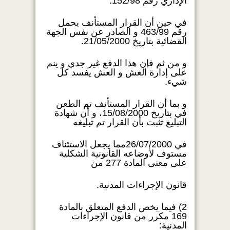
الإداري رقم 152/98.
في حين أن القرار المستأنف يحمل
رقم 463/99 و الصادر عن نفس الجهة
القضائية بتاريخ 21/05/2000.
و من ثم فإن هذا الدفع غير جدي و ينم
على إدارة الغش و الغش يفسد كل
شيء.
و بما أن القرار المستأنف تم الطعن
في بتاريخ 15/08/2000، و أن شهادة
التبليغ تثبت بأن القرار تم تبليغه
في 26/07/2000مما يجعل الاستئناف
مستوف لأوضاعه القانونية الشكلية
على معنى المادة 277 من
قانون الإجراءات المدنية.
2) فيما يخص الدفع المتعلق بالمادة
169 مكرر من قانون الإجراءات
المدنية: