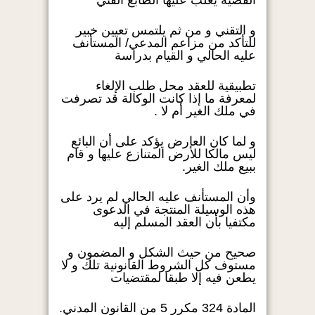
القضية يغلب عليها الطابع الفني
و التقني و من ثم يلتمس تعيين خبير
للتأكد من مزاعم المدعي/ المستأنف
عليه الحالي و القيام بدراسة
تطبيقية للعقد محل طلب الإلغاء
لمعرفة ما إذا كانت الوكالة قد تصرفت
في ملك الغير أم لا .
و لما كان العارض يؤكد على أن البائع
ليس مالكا للأرض المتنازع عليها و قام
ببيع ملك الغير.
وأن المستأنف عليه الحالي لم يرد على
هذه الوسيلة المنتجة في الدعوى
مكتفيا بأن العقد المسلم إليه
صحيح من حيث الشكل و المضمون و
مستوف كل الشروط القانونية تلك و لا
يطعن فيه إلا طبقا لمقتضيات
المادة 324 مكرر 5 من القانون المدني.