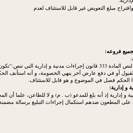
قتراح مبلغ التعويض غير قابل للاستئناف لعدم
جميع فروعه:
حيث أن الطاعن يعيب على القرار المطعون فيه أنه جاء خرقا لنص المادة 333 قانون 
هذا الحكم فصل في الموضوع و هو قابل للاستئناف.
ن على المطعون ضدهم استكمال إجراءات التبليغ برسالة مضمنة