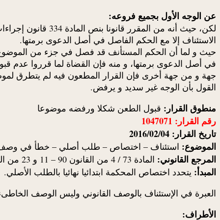
عن الوجه الأول بجميع فروعه:
لكن، حيث أنه من ال
الاستئناف إلا مع الحكم الفاصل في أصل الدعوى برمتها.
حيث و لما أن الحكم المستأنف قد فصل في جزء من الموضوع و ا
في أصل الدعوى برمتها، و منه فإن القضاة لما قرروا عدم قبول 
جهة و من جهة أخرى فإن القرار المطعون فيه لم يتطرق لموضو
القول بأن الوجه غير سديد و يرفض.
منطوق القرار:
قبول الطعن شكلا ورفضه موضوعا
رقم القرار: 1047071
تاريخ القرار: 2016/02/04
الموضوع:
استئناف – اختصاص – طلب أصلي – خطأ في وصف 
المرجع القانوني:
المادة 73 / 4 من القانون 90 – 11 و 23 من القانون 90 – 04 .
المبدأ:
يتحدد اختصاص المحكمة ابتدائيا نهائيا بالطلب الأصلي.
العبرة في الإستئناف بالوصف القانوني وليس الوصف الخاطىء
الأطراف: