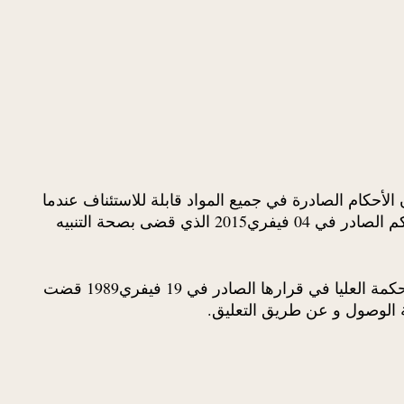
إجراءات مدنية و إدارية التي تنص:”تكون الأحكام الصادرة في جميع المواد قابلة للاستئناف عندما
تفصل في موضوع النزاع أو في دفع شكلي أو في دفع بعدم القبول أو في دفع عارض آخر ينهي الخصومة، و أنه استأنف الحكم الصادر في 04 فيفري2015 الذي قضى بصحة التنبيه
بدعوى أن التنبيه جاء خرقا لنص المادة 408 قانون إجراءات مدنية و إدارية إذ أنه بلغ للمدعو (ب . م) و لا للطاعن، علما أن المحكمة العليا في قرارها الصادر في 19 فيفري1989 قضت
 الوصول و عن طريق التعليق.