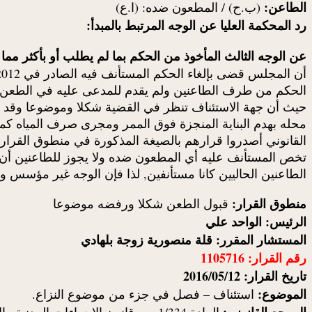
الطاعن:
(ب.ح) / المطعون ضده: (ا.ع)
رد المحكمة العليا عن الوجه المرتبط بالمبدأ:
عن الوجه الثالث المأخوذ من الحكم بما لم يطلب أو بأكثر مما طلب المادة 6/358 من قانون الإجراءات 
الحكم من طرف الطاعنين ولم يقدم للمدعى عليه في الطعن بت
حيث أن جهة الاستئناف تنظر في القضية شكلا وموضوعا وقد س
محله بهدم البناية المنجزة فوق الممر ومجرى صرف المياه كما
القانوني أصدروا قرارهم بالصيغة المذكورة في منطوق القرار
تخص المستأنف عليه أي المطعون ضده ولا يجوز للطاعنين أن ي
الطاعنين الحاليين كانا مستأنفين, لذا فإن الوجه غير مؤسس و
منطوق القرار:
قبول الطعن شكلا ورفضه موضوعا
الرئيس: الواحد علي
المستشار المقرر: قلة منصورية زوجة بلهادي
رقم القرار: 1105716
تاريخ القرار: 2016/05/12
الموضوع:
استئناف – فصل في جزء من موضوع النزاع.
المرجع القانوني:
المادة 1/334 من قانون الإجراءات المدنية والإدارية.