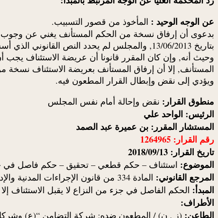
عن الوجه الوحيد :
المأخوذ من قصور التسبيب.
بدعوى أن إرفاق نسخة من الحكم المستأنف يغني عن وجوب ذكر 
بتاريخ 13/06/2013, والمجلس لم يحدد النص القانوني الذي أسس عليه قضاءه.
ويؤدي إلى نقض وإبطال القرار المطعون فيه.
منطوق القرار:
نقض وإحالة أمام نفس المجلس
الرئيس: الواحد علي
المستشار المقرر: بن عميرة عبد الصمد
رقم القرار: 1264965
تاريخ القرار: 2018/09/13
الموضوع:
استئناف – حكم قطعي – تحقيق – حكم فاصل في جز
المرجع القانوني:
المادة 334 من قانون الإجراءات المدنية والإدارية.
المبدأ:
الحكم الفاصل في جزء من النزاع لا يقبل الاستئناف إل
الأطراف:
الطاعن:
(ز . ن) / المطعون ضده: شركة التضامن “(ع) وشركائه 