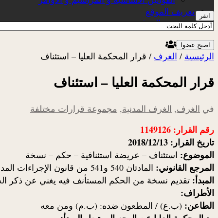
تعريف الموقع
انقر
عن الموقع
اصبح عضوا
الرئيسية
/
الغرف
/
قرار المحكمة العليا – استئناف
قرار المحكمة العليا – استئناف
في
الغرف
,
الغرف المدنية
,
مجموعة قرارات مختلفة
رقم القرار: 1149126
تاريخ القرار: 2018/12/13
الموضوع:
استئناف – عريضة استئنافية – حكم – نسخة
المرجع القانوني:
المادتان 540 و541 من قانون الإجراءات المدنية والإدارية
المبدأ:
تقديم نسخة من الحكم المستأنف فيه يغني عن ذكر الج
الأطراف:
الطاعن:
(ب.ع) / المطعون ضده: (ب.م) ومن معه
رد المحكمة العليا عن الوجه المرتبط بالمبدأ: