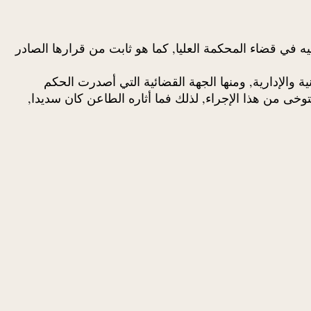
في قضاء المحكمة العليا, كما هو ثابت من قرارها الصادر
أن تتضمن البيانات الواردة بالمادة 540 من قانون الإجراءات المدنية والإدارية, ومنها الجهة القضائية التي أصدرت الحكم
لحكم طبقا للمادة 541 من هذا القانون يحقق الغرض المتوخى من هذا الإجراء, لذلك فما أثاره الطاعن كان سديدا,