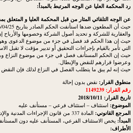
رد المحكمة العليا عن الوجه المرتبط بالمبدأ:
عن الوجه التلقائي المثار من قبل المحكمة العليا و المتعلق بمخالفة الإجراءات الجوهرية 
والعقارية للشركة و تحديد أصول الشركة وخصومها والأرباح
التي تأمر بالقيام بإجراءات التحقيق أو تدبير مؤقت لا تقبل ا
حيث إن الحكم المستأنف فصل في جزء من موضوع النزاع وهو ح
وعرضوا قرارهم للنقض والإبطال.
حيث إنه لم يبق ما يتطلب الفصل في النزاع لذلك فإن النقض يكون بدون إحالة طبقا للمادة 5
منطوق القرار:
نقض بدون إحالة
رقم القرار: 1149239
تاريخ القرار: 2018/10/11
الموضوع:
استئناف – استئناف فرعي – مستأنف عليه
المرجع القانوني:
المادة 337 من قانون الإجراءات المدنية والإدارية
المبدأ:
يخص الاستئناف الفرعي، المستأنف عليه دون المستأن
الأطراف: