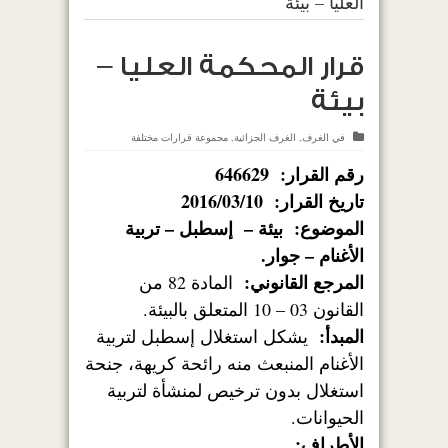
العليا – بيئة
قرار المحكمة العليا –
بيئة
في
الغرف
,
الغرف الجزائية
,
مجموعة قرارات مختلفة
رقم القرار: 646629
تاريخ القرار: 2016/03/10
الموضوع: بيئة – إسطبل – تربية
الأغنام – جوار.
المرجع القانوني:
المادة 82 من
القانون 03 – 10 المتعلق بالبيئة.
المبدأ:
يشكل استغلال إسطبل لتربية
الأغنام المنبعث منه رائحة كريهة، جنحة
استغلال بدون ترخيص لمنشأة لتربية
الحيوانات.
الأطراف: