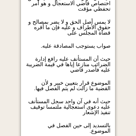
اختصاص قاضي الاستعجال و هو أمر
تحفظي مؤقت
لا يمس أصل الحق و لا يضر بمصالح و
حقوق الأطراف و عليه فإن ما أقره
قضاة المجلس على
صواب يستوجب المصادقة عليه.
حيث أن المستأنف عليه رافع إدارة
الضرائب منازعا إياها في قيمة الضريبة
عليه فأصدر قاضي
الموضوع قرار بتعيين خبير و لأن
القضية ما زالت لم يتم الفصل فيها.
حيث أنه في آن واحد سجل المستأنف
عليه دعوى استعجالية ملتمسا توقيف
تنفيذ الإشعار
بالتسديد إلى حين الفصل في
الموضوع.