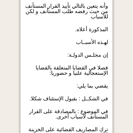
وأنه يتعين بالتالي تأييد القرار المستأنف
من حيث رفضه طلب المستأنف و لكن
للأسباب
المذكورة أعلاه.
لهـذه الأسبــاب
إن مجلـس الدولـة:
فصلا في القضايا المتعلقة بالقضايا
الإستعجالية علنيا و حضوريا:
يقضي بما يلي:
في الشكــل : بقبول الإستئناف شكلا.
في الموضوع : بالمصادقة على القرار
المستأنف لأسباب أخرى.
ترك المصاريف القضائية على الخزينة