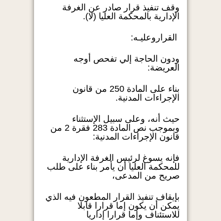
وقف تنفيذ قرار صادر عن الغرفة
الإدارية بالمحكمة العليا (لا).
القراروعليـه:
ودون الحاجة إلي تفحص أوجه
العريضة:
بناء على المادة 250 من قانون
الإجراءات المدنية.
حيث أنه، وعلى سبيل الإستثناء
وبموجب نص المادة 283 فقرة 2 من
قانون الإجراءات المدنية:
فإنه يسوغ لرئيس الغرفة الإدارية
للمحكمة العليا أن يأمر بناء على طلب
صريح من المدعى،
بإيقاف تنفيذ القرار المطعون فيه الذي
يمكن أن يكون إما قرارا قابلا
للاستئناف وإما قرارا إداريا