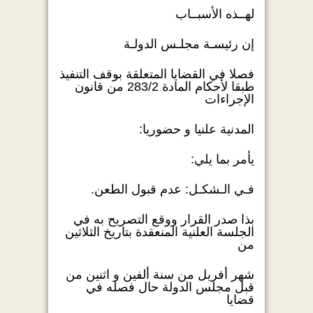
لهــذه الأسبــاب
إن رئيسـة مجلـس الدولـة
فصلا في القضايا المتعلقة بوقف التنفيذ
طبقا لأحكام المادة 283/2 من قانون
الإجراءات
المدنية علنيا و حضوريا:
يأمر بما يلي:
فـي الـشكـل: عدم قبول الطعن.
بذا صدر القرار ووقع التصريح به في
الجلسة العلنية المنعقدة بتاريخ الثلاثين
من
شهر أفريل من سنة ألفين و اثنين من
قبل مجلس الدولة حال فصله في
قضايا