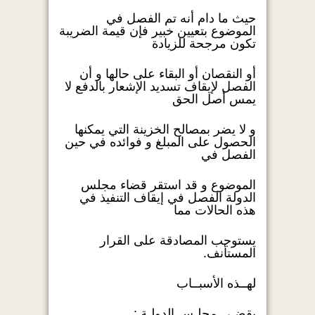
حيث ما دام أنه تم الفصل في
الموضوع بتعيين خبير فإن قيمة الضريبة
تكون مرجحة للزيادة
أو النقصان أو البقاء على حالها و أن
الفصل لإيقاف تسديد الإشعار بالدفع لا
يمس أصل الحق
و لا يضر بمصالح الخزينة التي يمكنها
الحصول على المبلغ و فوائده في حين
الفصل في
الموضوع و قد استقر قضاء مجلس
الدولة الفصل في إيقاف التنفيذ في
هذه الحالات مما
يستوجب المصادقة على القرار
المستأنف.
لهــذه الأسبــاب
يقضـي مجلـس الدولـة :