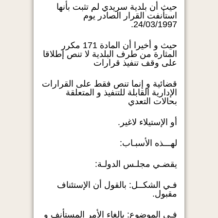
حيث أن بلدية سريدي لم تثبت بأنها
استأنفت القرار الصادر يوم
24/03/1997.
حيث و أخيرا أن المادة 171 مكرر
المثارة من طرف البلدية لا تنص إطلاقا
على وقف تنفيذ قرارات
قضائية و إنما تنص فقط على القرارات
الإدارية القابلة للتنفيذ و المتعلقة
بحالات التعدي
أو الإستيلاء لاغير.
لهـــذه الأسبـاب:
يقضـي مجلـس الدولـة:
فـي الشكــل: بالقول أن الإستئناف
مقبول.
فـي الموضوع: بإلغاء الأمر المستأنف و