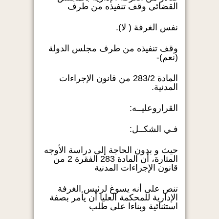
القضائي وقف تنفيذه من طرف
نفس الغرفة ( لا).
وقف تنفيذه من طرف مجلس الدولة
(نعم)-
المادة 283/2 من قانون الإجراءات
المدنية.
القراروعليــه:
فـي الشكــل:
حيث و بدون الحاجة إلى دراسة الأوجه
المثارة، أن المادة 283 الفقرة 2 من
قانون الإجراءات المدنية
تنص على أنه يسوغ لرئيس الغرفة
الإدارية للمحكمة العليا أن يأمر بصفة
استثنائية وبناءا على طلب