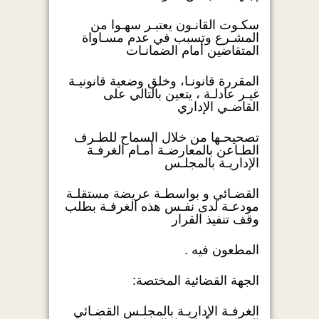
سكـوت القانـون يعتبـر سهـوا من
المشـرع وتسبب في عدم مسـاواة
المتقاضين أمام الضمانـات
المقررة قانونـا، وخلق وضعية قانونيـة
غيـر عادلـة ، يتعين بالتالي على
القاضـي الإداري
تصحيحـها من خلال السماح للطـرف
الطـاعن بالمعارضـة أمـام الغرفـة
الإداريـة بالمجلـس
القضـائي و بواسطـة عريضة مستقلـة
مودعـة لدى نفـس هذه الغرفـة بطلب
وقف تنفيذ القرار
المطعون فيه .
الجهة القضائية المختصة:
الغرفـة الإداريـة بالمجلـس القضـائي