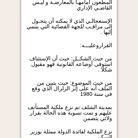
المطعون أمامهـا بالمعارضـة و ليـس
القاضـي الإداري
الإستعجالـي الذي لا يمكنه أن يتحـول
إلى مراقـب للجهة القضائية التي ينتمي
إليها .
القراروعليـــه:
من حيث الشكــل: حيث أن الإستئناف
استوفى أوضاعه القانونية فهو مقبول
شكلا .
من حيث الموضوع: حيث يتبين من
الملف أنه على إثر الزلزال الذي وقع
في سنة 1980
بمدينة الشلف تم نزع ملكية المستأنف
عليهم و تمت تسوية هذه الحالة بقرار
ولائي يتضمن
نزع الملكية لفائدة الدولة ممثلة بوزير
السكن .