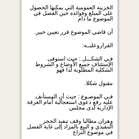
الخزينة العمومية التي يمكنها الحصول
على المبلغ وفوائده حين الفصل في
الموضوع ما دام
أن قاضي الموضوع قرر تعيين خبير.
القراروعليــه:
فـي الشكـــل : حيث استوفى
الإستئناف جميع الأوضاع و الشروط
الشكلية المطلوبة لذا فهو
مقبول شكلا.
فـي الموضـوع : حيث أن المستأنف
عليه رفع دعوى استعجالية أمام الغرفة
الإدارية لدى مجلس
وهران مطالبا وقف تنفيذ الحجز
التنفيذي و البيع بالمزاد إلى غاية الفصل
في موضوع النزاع