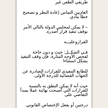
طريقي الطعن غير
العاديين التماس إعادة النظر و تصحيح
خطأ مادي.
– لا يمكن لمجلس الدولة بالتالي الأمر
بوقف تنفيذ قرار أصدره.
القراروعليـــه
فـي الشكــل: حيث و دون حاجة
لفحص الأوجه المثارة، فإن وقف التنفيذ
يشكل استثناءا
للطابع التنفيذي للقرارات الصادرة عن
الجهات القضائية للدرجة الأولى.
حيث أنه لا يمكن النطق به بالنسبة
للقرارات التي أصبحت نهائية عملا بمبدأ
التقاضي على
درجتين أو بفعل الإختصاص القانوني.