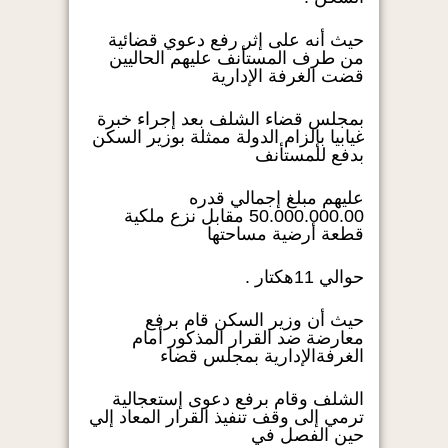
حيث أنه على إثر رفع دعوي قضائية
من طرف المستأنف عليهم الحاليين
قضت الغرفة الإدارية
بمجلس قضاء الشلف بعد إجراء خبرة
غيابيا بإلزام الدولة ممثلة بوزير السكن
بدفع للمستأنف
عليهم مبلغ إجمالي قدره
50.000.000.00 مقابل نزع ملكية
قطعة أرضية مساحتها
حوالي 11هكتار .
حيث أن وزير السكن قام برفع
معارضة ضد القرار المذكور أمام
الغرفةالإدارية بمجلس قضاء
الشلف وقام برفع دعوى إستعجالية
ترمي إلى وقف تنفيذ القرار المعاد إلي
حين الفصل في