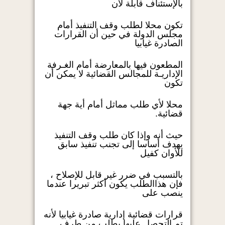
بالإستئناف قابلة لأن
تكون محلا لطلب وقف التنفيذ أمام
مجلس الدولة في حين أن القرارات
الصادرة غيابيا
المطعون فيها بالمعارضة أمام الغـرفة
الإداريـة للمجالس القضائية لا يمكن أن
تكون
محلا لأي طلب مماثل أمام أية جهة
قضائية.
حيث أنه وإذا كان طلب وقف التنفيذ
يهدف أساسا إلى تجنب تنفيذ سابق
للأوان كفيل
بالتسبب في ضرر غير قابل للإصلاح ،
فإن هذاالطلب يكون أكثر تبريرا عندما
ينصب على
قرارات قضائية إدارية صادرة غيابيا لأنه
تم التحصل عليها بطلب من طرف