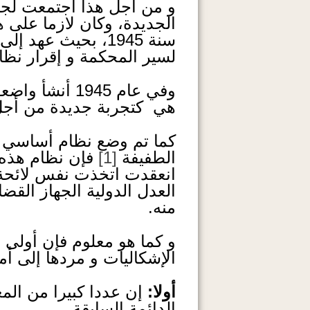
و من أجل هذا اجتمعت لجن
الجديدة، وكان لازما على
سنة 1945، بحيث ع
لسير المحكمة و إقرار نظام
وفي عام 1945
هي كتجربة جديدة من أجل 
كما تم وضع نظام أساسي لل
الطفيفة
[1]
فإن نظام هذه ا
انعقدت اتخذت نفس لائحة 
العدل الدولية الجهاز القضا
منه.
و كما هو معلوم فإن أولى
الإشكاليات و مردها إلى أم
أولا:
إن عددا كبيرا من ال
الدائمة السابقة.