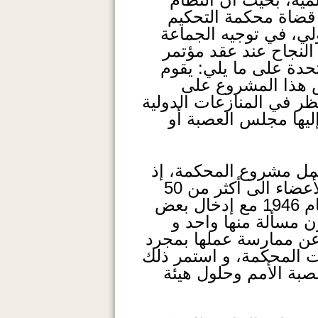
 قضاة محكمة التحكيم
لي، في توجيه الجماعة
النجاح عند عقد مؤتمر
 عهد عصبة الأمم المتحدة على ما يلي: يقوم
ض هذا المشروع على
ر في المنازعات الدولية
إليها مجلس العصبة أو
مل مشروع المحكمة، إذ
وقع بروتوكول تأسيس هذه المحكمة سنة 1920، بحيث وصل عدد دول الأعضاء الى أكثر من 50
دولة، و استمرت المحكمة بمزاولة وظيفتها طبقا لنظامها الداخلي حتى عام 1946 مع إدخال بعض
192 و1938 في خمسة و سبعون مسألة منها واحد و
عن ممارسة عملها بمجرد
سات المحكمة، و استمر ذلك
تهاء عصبة الأمم وحلول هيئة