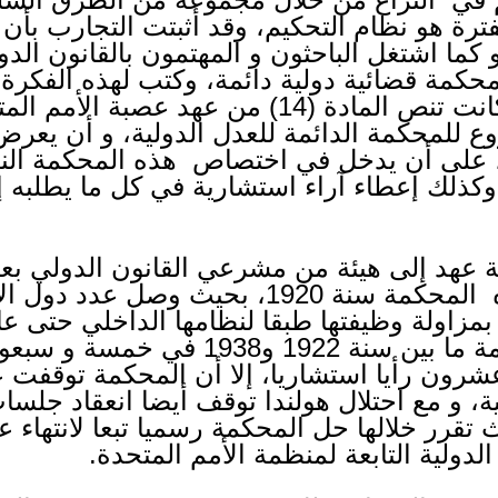
فترة هو نظام التحكيم، وقد أثبتت التجارب بأن
ما اشتغل الباحثون و المهتمون بالقانون الدو
محكمة قضائية دولية دائمة، وكتب لهذه الفكرة 
السلام سنة 1919، بحيث كانت تنص المادة (14) من
للمحكمة الدائمة للعدل الدولية، و أن يعر
، على أن يدخل في اختصاص هذه المحكمة النظ
 وكذلك إعطاء آراء استشارية في كل ما يطلبه 
 عهد إلى هيئة من مشرعي القانون الدولي بع
التعديلات. وقد بثت المحكمة ما بين سنة 2
شرون رأيا استشاريا، إلا أن المحكمة توقفت 
انية، و مع احتلال هولندا توقف أيضا انعقاد جل
الي سنة 1946، حيث تقرر خلالها حل المحكمة رسميا تبعا لان
ولية التابعة لمنظمة الأمم المتحدة.