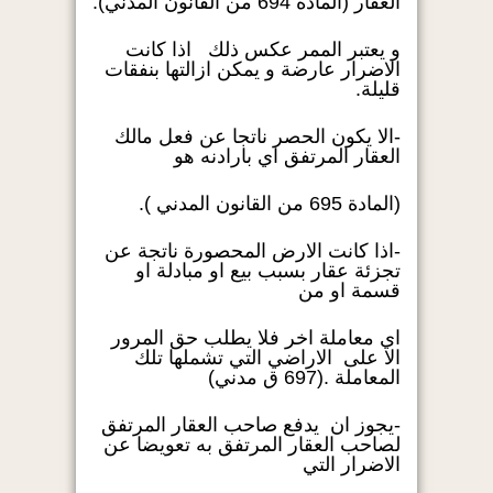
العقار (المادة 694 من القانون المدني).
و يعتبر الممر عكس ذلك اذا كانت
الاضرار عارضة و يمكن ازالتها بنفقات
قليلة.
-الا يكون الحصر ناتجا عن فعل مالك
العقار المرتفق اي بارادنه هو
(المادة 695 من القانون المدني ).
-اذا كانت الارض المحصورة ناتجة عن
تجزئة عقار بسبب بيع او مبادلة او
قسمة او من
اي معاملة اخر فلا يطلب حق المرور
الا على الاراضي التي تشملها تلك
المعاملة .(697 ق مدني)
-يجوز ان يدفع صاحب العقار المرتفق
لصاحب العقار المرتفق به تعويضا عن
الاضرار التي