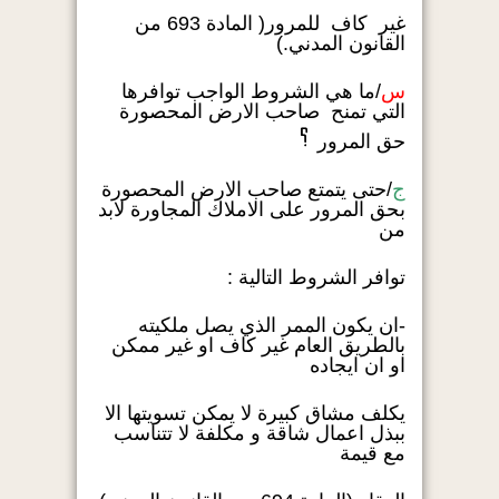
غير كاف للمرور( المادة 693 من
القانون المدني.)
س
/ما هي الشروط الواجب توافرها
التي تمنح صاحب الارض المحصورة
حق المرور
ج
/حتى يتمتع صاحب الارض المحصورة
بحق المرور على الاملاك المجاورة لابد
من
توافر الشروط التالية :
-ان يكون الممر الذي يصل ملكيته
بالطريق العام غير كاف او غير ممكن
او ان ايجاده
يكلف مشاق كبيرة لا يمكن تسويتها الا
ببذل اعمال شاقة و مكلفة لا تتناسب
مع قيمة