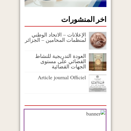
اخر المنشورات
الإعلانات – الاتحاد الوطني
لمنظمات المحامين – الجزائر
العودة التدريجية للنشاط
القضائي على مستوى
الجهات القضائية
Article journal Officiel