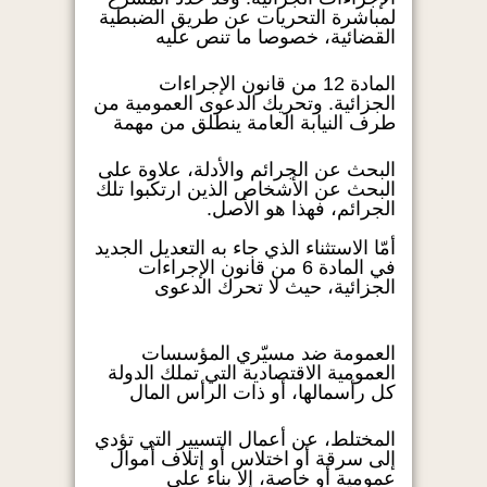
لمباشرة التحريات عن طريق الضبطية
القضائية، خصوصا ما تنص عليه
المادة 12 من قانون الإجراءات
الجزائية. وتحريك الدعوى العمومية من
طرف النيابة العامة ينطلق من مهمة
البحث عن الجرائم والأدلة، علاوة على
البحث عن الأشخاص الذين ارتكبوا تلك
الجرائم، فهذا هو الأصل.
أمّا الاستثناء الذي جاء به التعديل الجديد
في المادة 6 من قانون الإجراءات
الجزائية، حيث لا تحرك الدعوى
العمومة ضد مسيّري المؤسسات
العمومية الاقتصادية التي تملك الدولة
كل رأسمالها، أو ذات الرأس المال
المختلط، عن أعمال التسيير التي تؤدي
إلى سرقة أو اختلاس أو إتلاف أموال
عمومية أو خاصة، إلا بناء على