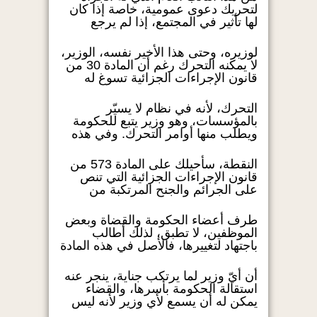
لتحريك دعوى عمومية، خاصة إذا كان
لها تأثير في المجتمع، إذا لم يرجع
لوزيره، وحتى هذا الأخير نفسه، الوزير،
لا يمكنه التحرك رغم أن المادة 30 من
قانون الإجراءات الجزائية تسوغ له
التحرك، لأنه في نظام لا يسيّر
بالمؤسسات، وهو وزير يتبع للحكومة
ويطلب منها أوامر التحرك. وفي هذه
النقطة، سأحيلك على المادة 573 من
قانون الإجراءات الجزائية التي تنص
على الجرائم والجنح المرتكبة من
طرف أعضاء الحكومة والقضاة وبعض
الموظفين، لا تطبق، لذلك أطالب
باجتهاد لتغييرها، فالأصل في هذه المادة
أن أيّ وزير لما يرتكب جناية، ينجر عنه
استقالة الحكومة بأسرها، والقضاء
يمكن له أن يسمع لأي وزير لأنه ليس