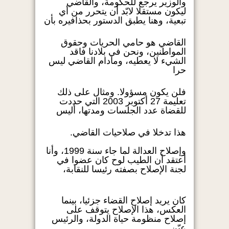
والوزير يرجع للحكومة، والقاضي
ليكون مستقلا لابّد أن يتحرر من أي
تبعية، وهنا يطبق الدستور بحذافيره بأن
القاضي هو حامي الحريات وحقوق
المواطنين، ونحن في بلادنا فاقد
الشيء لا يعطيه، ومادام القاضي ليس
حرا
فلن يكون مسؤولا. ومثال على ذلك
تعليمة 27 أكتوبر 2003 التي حددت
للقضاة عدد الجلسات ومدتها، أليس
هذا تدخلا في صلاحيات القاضي.
وإصلاح العدالة لما جاء سنة 1999، وأنا
أعتقد أن الطيب لوح كان عضوا في
لجنة الإصلاح بصفته رئيسا للنقابة،
كان يريد إصلاح القضاء جزئيا، بينما
العكس، هذا الإصلاح يتوقف على
إصلاح منظومة حياة الدولة، والرئيس
عيّن