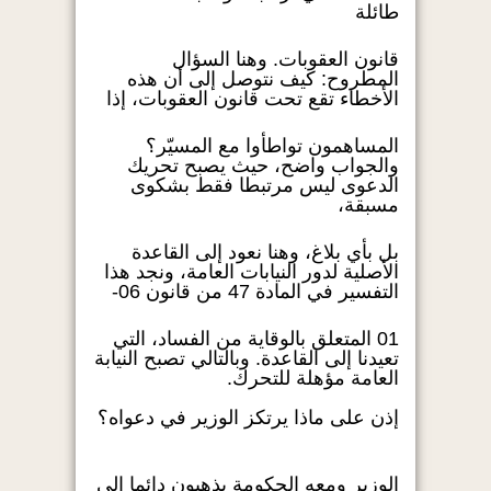
طائلة
قانون العقوبات. وهنا السؤال
المطروح: كيف نتوصل إلى أن هذه
الأخطاء تقع تحت قانون العقوبات، إذا
المساهمون تواطأوا مع المسيّر؟
والجواب واضح، حيث يصبح تحريك
الدعوى ليس مرتبطا فقط بشكوى
مسبقة،
بل بأي بلاغ، وهنا نعود إلى القاعدة
الأصلية لدور النيابات العامة، ونجد هذا
التفسير في المادة 47 من قانون 06-
01 المتعلق بالوقاية من الفساد، التي
تعيدنا إلى القاعدة. وبالتالي تصبح النيابة
العامة مؤهلة للتحرك.
إذن على ماذا يرتكز الوزير في دعواه؟
الوزير ومعه الحكومة يذهبون دائما إلى