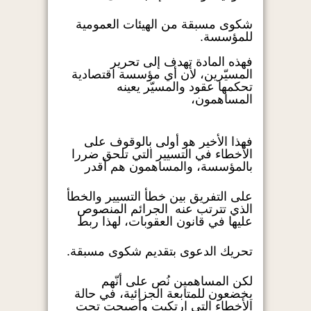
شكوى مسبقة من الهيئات العمومية
للمؤسسة.
فهذه المادة تهدف إلى تحرير
المسيّرين، لأن أي مؤسسة اقتصادية
تحكمها عقود والمسيّر يعينه
المساهمون،
فهذا الأخير هو أولى بالوقوف على
الأخطاء في التسيير التي تلحق ضررا
بالمؤسسة، والمساهمون هم أقدر
على التفريق بين خطأ التسيير والخطأ
الذي تترتب عنه الجرائم المنصوص
عليها في قانون العقوبات، لهذا ربط
تحريك الدعوى بتقديم شكوى مسبقة.
لكن المساهمين نُص على أنّهم
يخضعون للمتابعة الجزائية، في حالة
الأخطاء التي ارتكبت وأصبحت تحت