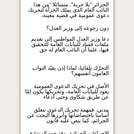
الجزائر “بلا حرية”. متسائلا “من هذا
النائب العام الذي يملك الجرأة لتحريك
دعوى عمومية في قضية معينة،
دون رجوعه إلى وزير العدل؟
دعا وزير العدل المواطنين إلى تقديم
ملفات فساد للنيابات العامة للتحقيق
فيها، علما أن النائب العام له حق
التحرّك تلقائيا، لماذا إذن يقيّد النواب
العامون أنفسهم؟
الأصل في تحريك الدعوى العمومية
يعود للنيابات العامة، وتحريكها يكون إمّا
عن طريق شكاوى وحتى ادعاء
مدني. فمهمة تحريك الدعوى تتعلق
أساسا باختصاصاتها وأبرزها البحث عن
الجرائم، كما ينص عليه قانون
الإجراءات الجزائية. وقد حدد المشرّع