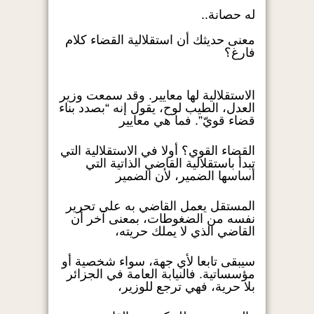
له حصانة..
معنى حديثك أن استقلالية القضاء كلام
فارغ؟
الاستقلالية لها معايير. وقد سمعت وزير
العدل، الطيب لوح، يقول إنه “بصدد بناء
قضاء قويّ”. فما هي معايير
القضاء القوي؟ أولا في الاستقلالية التي
تبدأ باستقلالية القاضي الذاتية التي
أساسها الضمير، لأن الضمير
المستقل يعمل القاضي به على تحرير
نفسه من الضغوطات، بمعنى آخر أن
القاضي الذي لا يملك حريته،
سيبقى تابعا لأي جهة، سواء شخصية أو
مؤسساتية. فالنيابة العامة في الجزائر
بلا حرية، فهي ترجع للوزير،