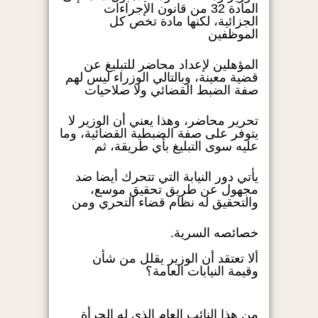
المادة 32 من قانون الإجراءات
الجزائية، لكنها مادة تخص كل
الموظفين
المؤهلين لإعداد محاضر للتبليغ عن
قضية معينة، وبالتالي الوزراء ليس لهم
صفة الضبط القضائي ولا صلاحيات
تحرير محاضر، وهذا يعني أن الوزير لا
يتوفر على صفة الضبطية القضائية، وما
عليه سوى التبليغ بأي طريقة، ثم
يأتي دور النيابة التي تتحرك أيضا ضد
مجهول عن طريق تحقيق موسع،
والتحقيق له نظام قضاء التحري ومن
خصائصه السرية.
ألا تعتقد أن الوزير يقلل من شأن
وقيمة النيابات العامة؟
من هذا النائب العام الذي له الجرأة