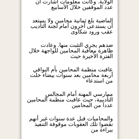
الولاية. وكانت معلومات أشارت أن
عدد الموقفين خلال الأسابيع
الماضية بلغ ثمانية محامين ولا يستعد
أن يستدعى آخرون أمام لجنة التأديب
عقب ورود شكاوى
ضدهم يجري التثبت منها. وعادت
ظاهرة معاقبة المحامين للواجهة خلال
الفترة الأخيرة حيث
عاقبت منظمة المحامين بأم البواقي
أربعة محامين بعد سنوات بيضاء خلت
من استدعاء
ممارسي المهنة أمام المجالس
التأديبية، حيث عاقبت منظمة المحامين
عددا من المحامين
والمحاميات قبل عدة سنوات غير أنهم
نقضوا تلك العقوبات موقوفة التنفيذ
ببراءة من