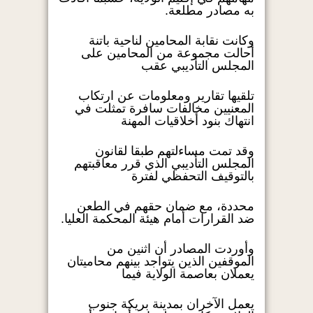
به مصادر مطلعة.
وكانت نقابة المحامين لناحية باتنة
أحالت مجموعة من المحامين على
المجلس التأديبي عقب
تلقيها تقارير ومعلومات عن ارتكاب
المعنيين مخالفات سافرة تمثلت في
انتهاك بنود أخلاقيات المهنة
وقد تمت مساءلتهم طبقا لقانون
المجلس التأديبي الذي قرر معاقبتهم
بالتوقيف التحفظي لفترة
محددة، مع ضمان حقهم في الطعن
ضد القرارات أمام هيئة المحكمة العليا.
وأوردت المصادر أن اثنين من
الموقفين الذين يتواجد بينهم محاميتان
يعملان بعاصمة الولاية فيما
يعمل الآخران بمدينة بريكة جنوب