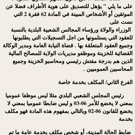
على ما يلي ” يؤهل للتصديق على هوية الأطراف فضلا عن
الموثقين
أو الأشخاص المبينة في المادة 62 فقرة 2 التي
نصت على
الوزراء والولاة ورؤساء المجالس الشعبية البلدية بالنسبة
للعقود التي يستلمونها من اجل التسجيلات التي يطلبونها
وجميع العقود المتعلقة بها . قضاة النيابة العامة ومدير الوكالة
القضائية للخزينة وموظفو مديريات الولاية للمصالح المالية
الذين هم بدرجة مفتش رئيسي ومحاسبو الخزينة وجميع
المحاسبين العموميين .
الفرع الثاني/ المكلف بخدمة خاصة
رئيس المجلس الشعبي
البلدي مثلا ليس موظفا عموميا
بمعني لا يخضع للأمر 06-03 و ليس ضابطا عموميا بمعني لا
يخضع للقانون 06-02 وبالتالي بمفهوم هذه المادة فهو مكلف
بخدمة
ضابط الحالة المدينة
، أو شخص
مكلف بخدمة عامة
ما تم