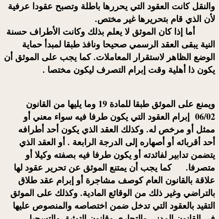
والنقل كانت العقود التي يحررها باطلة وتصبح عقودا عرفية
لأن الذي قام بتحريرها غير مختص.
أما إذا كان
الموثق
لا يعلم بذلك وكانت الأطراف حسنة
النية يبقى العقد الرسمي صحيحا ونافذ طبقا لمبدأ حماية
الوضع الظاهر لاستقرار المعاملات. كما يجب على
الموثق
أن
يكون ذا أهلية وقت إبرام التصرف ليكون مختصا .
ويمنع على الموثق طبقا للمادة 19 وما يليها من القانون
06/02 إبرام العقود التي يكون طرفا فيه سواء معني أو
ممثل أو مرخص له. وكذلك العقد الذي يكون أحد أطرافه
أحد أقربائه أو أصهاره إلى الدرجة الرابعة . أو العقد الذي
يتضمن تدابير لفائدته أو يكون طرفا فيه بصفته وكيلا أو
متصرفا. كما يجب أن يمتنع
الموثق
عن تحرير عقود لها
علاقة بالقانون العام كوصف مشاجرة أو إبرام عقد طلاق
بالتراضي وغير ذلك من الوقائع المادية. وكذلك على
الموثق
التقيد بالعقود التي تدخل ضمن اختصاصه والمنصوص عليها
في القانون المدني والتجاري وقانون التوثيق والتسجيل