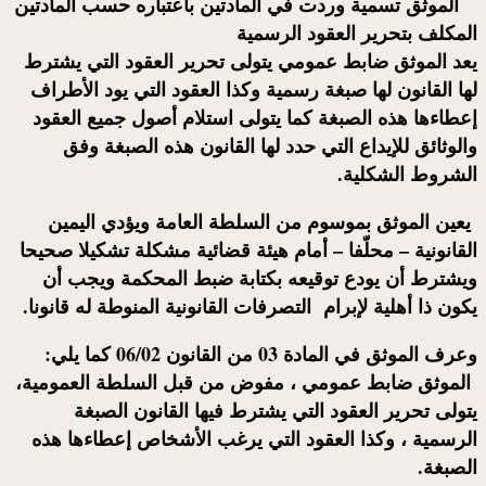
الموثق
تسمية وردت في المادتين باعتباره حسب المادتين
المكلف بتحرير العقود الرسمية
يعد
الموثق
ضابط عمومي يتولى تحرير العقود التي يشترط
لها
القانون لها صبغة رسمية وكذا العقود التي يود الأطراف
إعطاءها هذه الصبغة كما يتولى استلام أصول جميع العقود
والوثائق للإيداع التي حدد لها القانون هذه الصبغة وفق
الشروط الشكلية.
يعين
الموثق
بموسوم من السلطة العامة ويؤدي اليمين
القانونية – محلّفا – أمام هيئة قضائية مشكلة تشكيلا صحيحا
ويشترط أن يودع توقيعه بكتابة ضبط المحكمة ويجب أن
يكون ذا أهلية لإبرام التصرفات القانونية المنوطة له قانونا.
وعرف الموثق في المادة 03 من القانون 06/02 كما يلي:
الموثق
ضابط عمومي ، مفوض من قبل السلطة العمومية،
يتولى تحرير العقود التي يشترط فيها القانون الصبغة
الرسمية ، وكذا العقود التي يرغب الأشخاص إعطاءها هذه
الصبغة.