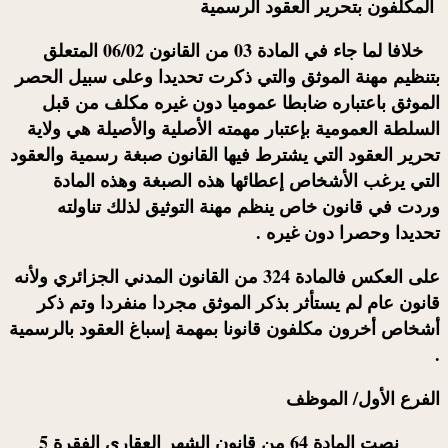
المكلفون بتحرير العقود الرسمية
خلافا لما جاء في المادة 03 من القانون 06/02 المتعلق
بتنظيم مهنة
الموثق
والتي ذكرت تحديدا وعلى سبيل الحصر
الموثق
باعتباره ضابطا عموميا دون غيره مكلف من قبل
السلطة العمومية بإعتبار مهمته الأصلية والأصيلة هي ولاية
تحرير العقود التي يشترط فيها القانون صبغة رسمية والعقود
التي يرغب الأشخاص إعطائها هذه الصبغة وهذه المادة
وردت في قانون خاص ينظم مهنة التوثيق لذلك تناولته
تحديدا وحصرا دون غيره .
على العكس فالمادة 324 من القانون المدني الجزائري ولأنه
قانون عام لم يستأثر بذكر
الموثق
مجردا منفردا وتم ذكر
أشخاص أخرون مكلفون قانونا بمهمة إسباغ العقود بالرسمية
.
الفرع الأول/ الموظف
نصت المادة 64 من قانون الشهر العقاري الفقرة 5