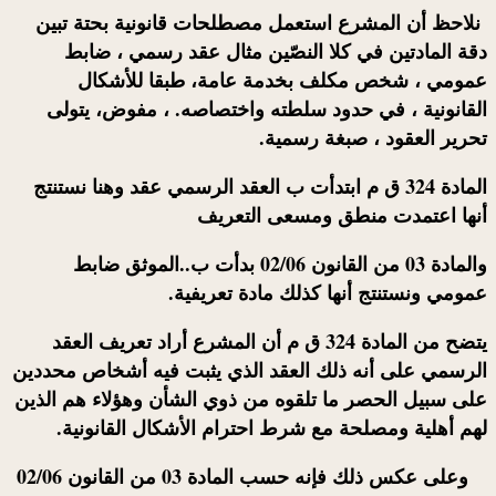
نلاحظ أن المشرع استعمل مصطلحات قانونية بحتة تبين
دقة المادتين في كلا النصّين مثال عقد رسمي ، ضابط
عمومي ، شخص مكلف بخدمة عامة، طبقا للأشكال
القانونية ، في حدود سلطته واختصاصه. ، مفوض، يتولى
تحرير العقود ، صبغة رسمية.
المادة 324 ق م
ابتدأت ب العقد الرسمي
عقد وهنا نستنتج
أنها اعتمدت منطق ومسعى التعريف
والمادة 03 من القانون 02/06 بدأت ب..
الموثق
ضابط
عمومي ونستنتج أنها كذلك مادة تعريفية.
يتضح من المادة 324 ق م أن المشرع أراد تعريف
العقد
الرسمي
على أنه ذلك العقد الذي يثبت فيه أشخاص محددين
على سبيل الحصر ما تلقوه من ذوي الشأن وهؤلاء هم الذين
لهم أهلية ومصلحة مع شرط احترام الأشكال القانونية.
وعلى عكس ذلك فإنه حسب المادة 03 من القانون 02/06