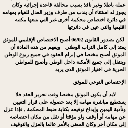
عمله باطلا وغير نافذ بسبب مخالفة قاعدة إجرائية وكان
يجوز له اسثتناء أن يندب من طرف وزير العدل للقيام بمهامه
في دائرة اختصاص محكمة أخرى غير التي يتبعها مكتبه
اقليميا والتي عين في دائرتها
لكن بصدور القانون 06/02 أصبح الاختصاص الإقليمي للموثق
يمتد إلى كامل التراب الوطني ويفهم من هذه المادة أن
الموثق أصبح مختصا في إبرام العقود في جميع ربوع الوطن
وينتقل إلى جميع الأمكنة داخل الوطن وأصبح للمواطن
الحرية في اختيار الموثق الذي يريد
الإختصاص النوعي للموثق
لابد أن يكون
الموثق
مختصا وقت تحرير العقد فلا
يستطيع مباشرة مهامه إلا بعد حصوله على قرار التعيين
وتأدية اليمين وإيداع توقيعه بكتابة ضبط المحكمة , فإذا عزل
عن مهامه أو أوقف ولو مؤقتا أو نقل من مكان اختصاصه
إلى مكان أخر وكان المعني بالأمر عالما بالعزل والتوقيف