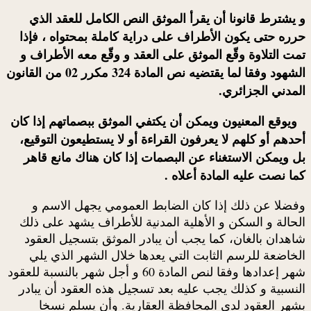
و يشترط قانونا أن يقرأ
الموثق
النص الكامل للعقد الذي
حرره حتى يكون الأطراف على دراية كاملة بمحتواه ، فإذا
تمت التلاوة وقّع
الموثق
على العقد و وقّع معه الأطراف و
الشهود وفقا لما
ي
قتضيه نص المادة 324 مكرر 02 من القانون
المدني الجزائري.
ويوقع المعنيون ويمكن أن يكتفي
الموثق
ببصماتهم إذا كان
أحدهم أو كلهم لا يعرفون القراءة أو لا يستطيعون التوقيع،
بل ويمكن الاستغناء عن البصمات إذا كان هناك مانع قاهر
كما نصت عليه المادة أعلاه .
وفضلا عن ذلك إذا كان الضابط العمومي يجهل الاسم و
الحالة و السكن و الأهلية المدنية للأطراف يشهد على ذلك
شاهدان بالغان، كما يجب أن يبادر الموثق بتسجيل العقود
الخاضعة للرسم الثابت التي يعدها خلال الشهر الذي يلي
شهر إعدادها وفقا لنص المادة 60 و أجل شهر بالنسبة للعقود
النسبية و كذلك يجب عليه بعد تسجيل هذه العقود أن يبادر
بشهر العقود لدى المحافظة العقارية. وأن يسلم نسخا