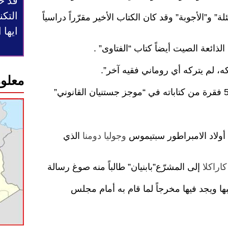
قد ح
التكن
ة” و”الأجوبة” وقد كان الكتاب الأخير مقرّراً دراسياً
ايها
لذائعة الصيت أيضاً كتاب “الفتاوى” .
كه، لم يتركه أي روماني فقيه آخر”.
معلوم
 أولاد الامبراطور سبتيموس
وجوليا دومنا
الذي
كاراكلا
إلى المشرّع”بابنيان” طالباً منه صوغ رسالة
كبها ويجد فيها مخرجاً لما قام به أمام مجلس