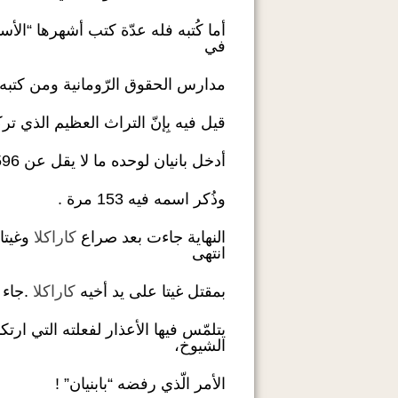
أما كُتبه فله عدّة كتب أشهرها “الأسئل
في
مدارس الحقوق الرّومانية ومن كتبه ا
قيل فيه بِإنّ التراث العظيم الذي تر
أدخل بانيان لوحده ما لا يقل عن 596 فقرة من كتاباته في “موجز جستنيان القانوني”
وذُكر اسمه فيه 153 مرة .
النهاية جاءت بعد صراع
كاراكلا
وغيتا
انتهى
بمقتل غيتا على يد أخيه
كاراكلا
.جاء
يتلمّس فيها الأعذار لفعلته التي ارت
الشيوخ،
الأمر الّذي رفضه “بابنيان” !