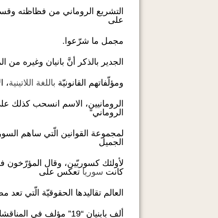
التشريع الروماني من فظاظته وقسوت
على
مجمل ما شرّعوا.
الجدير بالذكر أنَّ بانيان وغيره من 
ومؤلّفاتهم القانونيّة
باللغة اللاتينية
، ا
الرومانيين، الاسم انسحب كذلك على
الروماني”
لمجموعة القوانين الّتي ساهم السور
الجميل
لأولئك كسوريّين، وقال المؤرّخون في
كانت
سوريا
تعكس على
العالم تقاليدها الحقوقيّة الّتي تعد 
ألف بابنيان “19” مؤلف في المناقشات القانونية و”37″ مؤلفاً في المسائل القانونية.