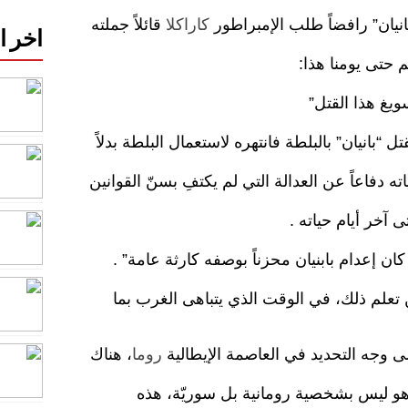
نيان” رافضاً طلب الإمبراطور
كاراكلا
قائلاً جملته
اخر ا
 حتى يومنا هذا:
يغ هذا القتل”
ل “بانيان” بالبلطة فانتهره لاستعمال البلطة بدلاً
ه دفاعاً عن العدالة التي لم يكتفِ بسنّ القوانين
ى آخر أيام حياته .
كان إعدام بابنيان محزناً بوصفه كارثة عامة” .
ن تعلم ذلك، في الوقت الذي يتباهى الغرب بما
ى وجه التحديد في العاصمة الإيطالية
روما
، هناك
هو ليس بشخصية رومانية بل سوريّة، هذه