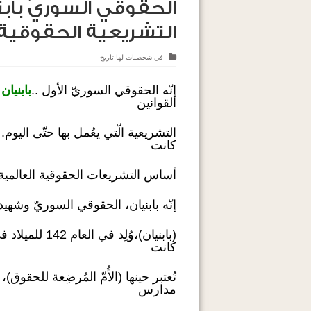
الحقوقي السوريّ با
التشريعية الحقوقية 
في
شخصيات لها تاريخ
إنّه الحقوقي السوريّ الأول ..
بابنيان
ا
القوانين
التشريعية الّتي يعُمل بها حتّى الي
كانت
أساس التشريعات الحقوقية العالمية”
إنّه بابنيان، الحقوقي السوريّ وشهيد
(بابنيان)،وُلِد في العام 142 للميلاد في
كانت
تُعتبر حينها (الأُمّ المُرضِعة للح
مدارس