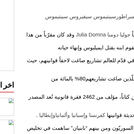
إمبراطورسيبتيموس سيفيروس
سيبتيموس
ً
جوليا دومنا
Julia Domna
وقد كان مقرّباً من هذا
وم ابنه بقتل ايميليوس وإنهاء حياته
ي قدّم للعالم تشاريع صاغت لاحقاً قوانينهم، حيث
ضمن “الفقهاء السوريّين الخمسة” اللّذين صاغت تشاريعهم80% بالمائة من
اخر 
في القانون والّتي تتألف من خمسين كتاباً، مؤلف من 2462 فقرة قانونية تُعد المصدر
ديثة قوانينها
كفرنسا
وإسبانيا
وألمانيا
وإيطاليا
.
ن السوريّون ومن بينهم “بابنيان” ساهمت في تخليص