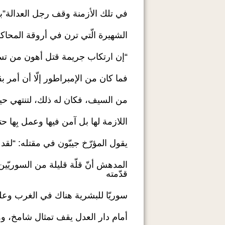
في تلك الأزمنة وقف رجل العدالة”با
الشهيرة الّتي ترن في أروقة المحاكم
“إن ارتكاب جريمة قتل أهون من تسو
فما كان من الإمبراطور إلّا أن أمر بقت
من السيف، فكان له ذلك، لتنتهي حيات
اللازمة لها بل آمن فيها وعمل بِها حت
يقول المؤرّخ جيبّون في مقتله: “لقد 
المدهش أنّ قلّة قليلة من السوريّي
قدّمته
سوريّا للبشرية هناك في الغرب وعل
أمام دار العدل يقف تمثال شامخ، و