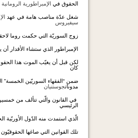
الحقوق في
الإمبراطورية الرومانية
شغل عدّة مناصب هامة في عهد
ال
سيفيروس
زوج السوريّة التي حكمت روما لاحقا
الإمبراطور الذي ستشاء الأقدار أن يق
لكن قبل أن يغيّب الموت هذا الحقوق
كان
مدونات
جوستنيان
الرئيسي
الّذي استمدت منه الدّول الأوربّية الح
تلك القوانين التي صاغها الحقوقيّو