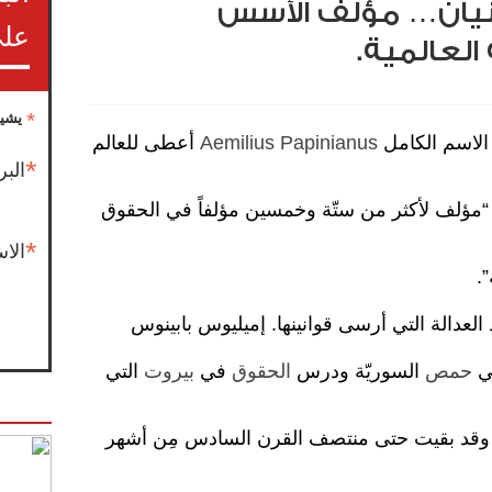
بنيان… مؤلف الأسس
على
العالمية.
*
يشير
لاسم الكامل
Aemilius Papinianus
أعطى للعالم
*
البر
وم. “مؤلف لأكثر من ستّة وخمسين مؤلفاً في الحقوق
*
الا
.
 العدالة التي أرسى قوانينها. إميليوس بابينوس
حمص
السوريّة ودرس
الحقوق
في
بيروت
التي
قوق)، وقد بقيت حتى منتصف القرن السادس مِن أشهر