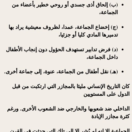
(ب) إلحاق أذى جسدي أو روحي خطير بأعضاء من
الجماعة،
(ج) إخضاع الجماعة، عمدا، لظروف معيشية يراد بها
تدميرها المادي كليا أو جزئيا،
(د) فرض تدابير تستهدف الحؤول دون إنجاب الأطفال
داخل الجماعة،
(هـ) نقل أطفال من الجماعة، عنوة، إلى جماعة أخرى.
كان التاريخ الإنساني مليئا بالمجازر التي ارتكبت من قبل
الدول على المستويين
الداخلي ضد شعوبها والخارجي ضد الشعوب الأخرى. ورغم
كثرة مجازر الإبادة
الجماعية الا انه لم يُشر الا إلى تلك التي حدثت في القرن