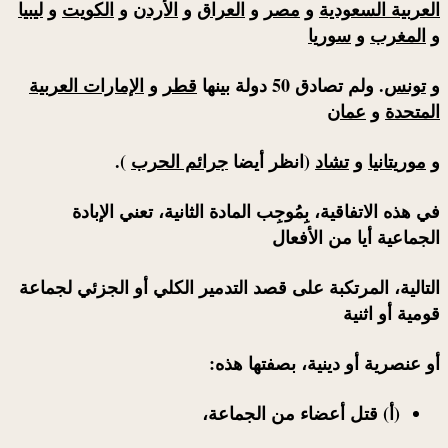
العربية السعودية
و
مصر
و
العراق
و
الأردن
و
الكويت
و
ليبيا
و
المغرب
و
سوريا
و
تونس
. ولم تصادق 50 دولة بينها
قطر
و
الإمارات العربية
المتحدة
و
عمان
و
موريتانيا
و
تشاد
(انظر أيضا
جرائم الحرب
).
في هذه الاتفاقية، بِمُوجِب المادة الثانية، تعني الإبادة
الجماعية أيا من الأفعال
التالية، المرتكبة على قصد التدمير الكلي أو الجزئي لجماعة
قومية أو اثنية
أو عنصرية أو دينية، بصفتها هذه:
(أ) قتل أعضاء من الجماعة،