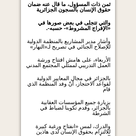
ثمن ذات المسؤول، ما قال عنه ضمان
حقوق الإنسان بالسجون الجزائرية
والتي تتجلى في بعض صورها في
«الإفراج المشروط»- حسبه-.
وأشار مدير المشاريع بالمنظمة الدولية
للإصلاح الجنائي في تصريح لـ«النهار»
الأربعاء، على هامش افتتاح ورشة
العمل التدريبي لممثلي المجتمع المدني
بالجزائر في مجال المعايير الدولية
لقواعد الاحتجاز، أنّ وفد المنظمة الذي
قام
بزيارة جميع المؤسسات العقابية
بالجزائر، وقدم تكوينا لضباط في
الشرطة
والدرك، لمس «انفتاح ورغبة كبيرة
للالتزام بحقوق الإنسان لدى هاذين