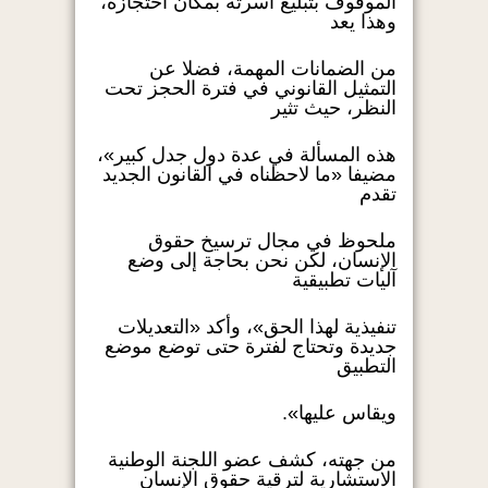
الموقوف بتبليغ أسرته بمكان احتجازه،
وهذا يعد
من الضمانات المهمة، فضلا عن
التمثيل القانوني في فترة الحجز تحت
النظر، حيث تثير
هذه المسألة في عدة دول جدل كبير»،
مضيفا «ما لاحظناه في القانون الجديد
تقدم
ملحوظ في مجال ترسيخ حقوق
الإنسان، لكن نحن بحاجة إلى وضع
آليات تطبيقية
تنفيذية لهذا الحق»، وأكد «التعديلات
جديدة وتحتاج لفترة حتى توضع موضع
التطبيق
ويقاس عليها».
من جهته، كشف عضو اللجنة الوطنية
الاستشارية لترقية حقوق الإنسان