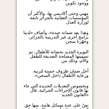
ووجود تكوين
مهني وحتى أكاديمي بها، والأكثر أن
المؤسسات العقابية بالجزائر تابعة
لوزارة العدل
وهذا يعد ضمانة جيدة»، وأضاف «لدينا
برامج أخرى غير التدريبية بالجزائر،
وجهّزنا سجن
البويرة الجديد بحضانة للأطفال، تم
تسميتها المصلحة الصديقة للطفل
والأم، وذلك من
أجل ضمان ظروف حسنة لتربية
ورعاية الأطفال داخل السجن».
وبخصوص التعديلات الجديدة التي جاء
بها قانون الإجراءات الجزائية، قال
«القانون الجديد
نصّ على عدة مسائل هامة، منها حق