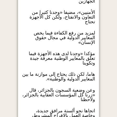
الجهازين
الأمنيين»، مضيفا «وجدنا كثيرا من
التعاون والانفتاح، ولكن كل الأجهزة
تحتاج
لمزيد من رفع الكفاءة فيما يخص
المعايير الدولية في مجال حقوق
الإنسان»
مؤكدا «وجدنا لدى هذه الأجهزة فيما
تعلق بالمعايير الوطنية معرفة جيدة
وتكوينا
هاما، لكن ذلك يحتاج إلى موازنة ما بين
المعايير الدولية والوطنية».
وعن وضعية السجون بالجزائر، قال
«زرنا كل المؤسسات العقابية بالجزائر،
ولاحظنا
اتجاها نحو ألسنة مرافق جديدة،
وخاصة العمل بالإفراج المشروط،