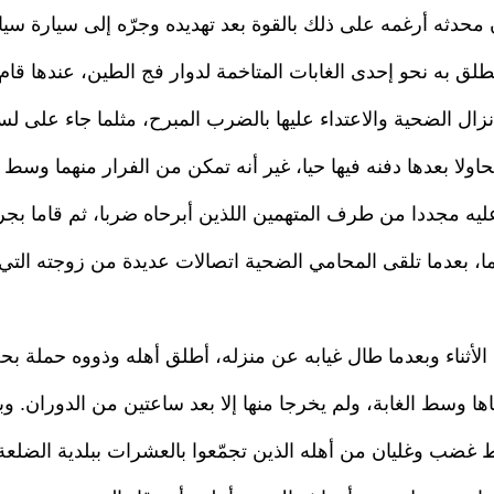
محدثه أرغمه على ذلك بالقوة بعد تهديده وجرّه إلى سيارة سيا
طلق به نحو إحدى الغابات المتاخمة لدوار فج الطين، عندها قام 
إنزال الضحية والاعتداء عليها بالضرب المبرح، مثلما جاء على ل
اولا بعدها دفنه فيها حيا، غير أنه تمكن من الفرار منهما وسط ال
يه مجددا من طرف المتهمين اللذين أبرحاه ضربا، ثم قاما بجره
ا، بعدما تلقى المحامي الضحية اتصالات عديدة من زوجته التي
لأثناء وبعدما طال غيابه عن منزله، أطلق أهله وذووه حملة بح
اها وسط الغابة، ولم يخرجا منها إلا بعد ساعتين من الدوران. و
ط غضب وغليان من أهله الذين تجمّعوا بالعشرات ببلدية الضلعة