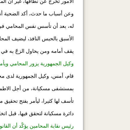
الأمور تخرج عن نطاقها، غير أن الم
وعن أسباب ما حدث، أكد الضحية أن
له، بعد أن تأسس نفس المحامي في ق
الأسبق بالحبس النافذ، ليضيف المحا
يقف أمامه ومن يحاول الزجّ به في
وكيل الجمهورية يزور المحامي ويأم
قام، أمس، وكيل الجمهورية لدى مح
بمستشفى مسكيانة، من أجل الاطمئ
تأسف لها كثيرا، ليأمر بفتح تحقيق 
دائرة مسكيانة لتحقق فيها، قبل اتخا
رئيس نقابة المحامين يؤكّد أن القا