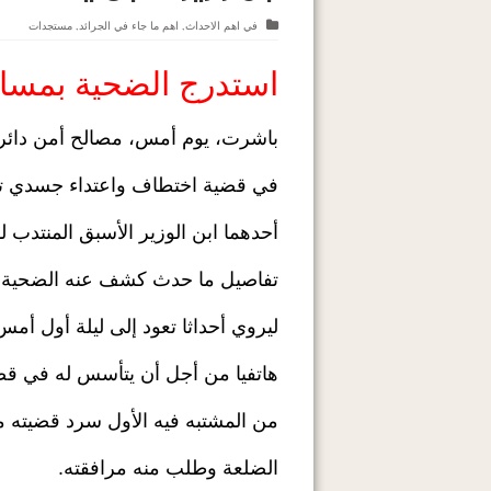
في
اهم الاحداث
,
اهم ما جاء في الجرائد
,
مستجدات
استدرج الضحية بمساعد
باشرت، يوم أمس، مصالح أمن دائرة 
في قضية اختطاف واعتداء جسدي ت
أحدهما ابن الوزير الأسبق المنتدب ل
تفاصيل ما حدث كشف عنه الضحية الم
ليروي أحداثا تعود إلى ليلة أول أمس
هاتفيا من أجل أن يتأسس له في قضي
من المشتبه فيه الأول سرد قضيته مع
الضلعة وطلب منه مرافقته.