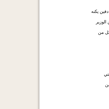
فين يكنه
الوزير
كل من
تي
من