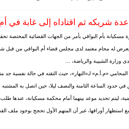
ة شريكه ثم اقتاداه إلى غابة في أم 
مسكيانة بأم البواقي بأمر من الجهات القضائية المختصة تحق
عرض له محام معتمد لدى مجلس قضاء أم البواقي من قبل ش
دى وزارة الشبيبة والرياضة، …
حامي «م.أ.م» لـ«النهار»، حيث التقته في حالة نفسية جد مت
 في حدود الساعة الثامنة والنصف ليلا، حين اتصل به المشتبه ف
ة، ليتم تحديد موعد بينهما أمام محكمة مسكيانة، عندها طلب
 استظهار أوراقها، غير أن المتهم الأول تحجج بوجود ملف القض